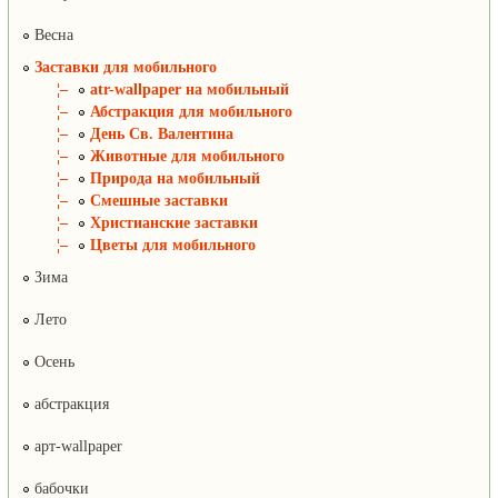
Весна
Заставки для мобильного
¦–
atr-wallpaper на мобильный
¦–
Абстракция для мобильного
¦–
День Св. Валентина
¦–
Животные для мобильного
¦–
Природа на мобильный
¦–
Смешные заставки
¦–
Христианские заставки
¦–
Цветы для мобильного
Зима
Лето
Осень
абстракция
арт-wallpaper
бабочки