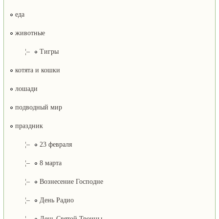
еда
животные
¦–
Тигры
котята и кошки
лошади
подводный мир
праздник
¦–
23 февраля
¦–
8 марта
¦–
Вознесение Господне
¦–
День Радио
¦–
День Святой Троицы