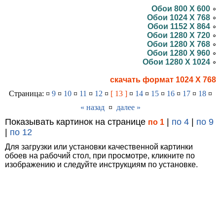
Обои 800 X 600
Обои 1024 X 768
Обои 1152 X 864
Обои 1280 X 720
Обои 1280 X 768
Обои 1280 X 960
Обои 1280 X 1024
скачать формат 1024 X 768
Страница: ¤
9
¤
10
¤
11
¤
12
¤
[ 13 ]
¤
14
¤
15
¤
16
¤
17
¤
18
¤
« назад
¤
далее »
Показывать картинок на странице
|
по 4
|
по 9
по 1
|
по 12
Для загрузки или установки качественной картинки
обоев на рабочий стол, при просмотре, кликните по
изображению и следуйте инструкциям по установке.