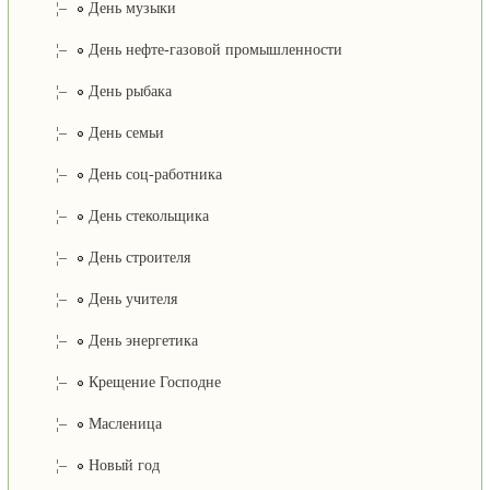
¦–
День музыки
¦–
День нефте-газовой промышленности
¦–
День рыбака
¦–
День семьи
¦–
День соц-работника
¦–
День стекольщика
¦–
День строителя
¦–
День учителя
¦–
День энергетика
¦–
Крещение Господне
¦–
Масленица
¦–
Новый год