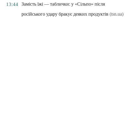
Замість їжі — таблички: у «Сільпо» після
13:44
російського удару бракує деяких продуктів
(tsn.ua)