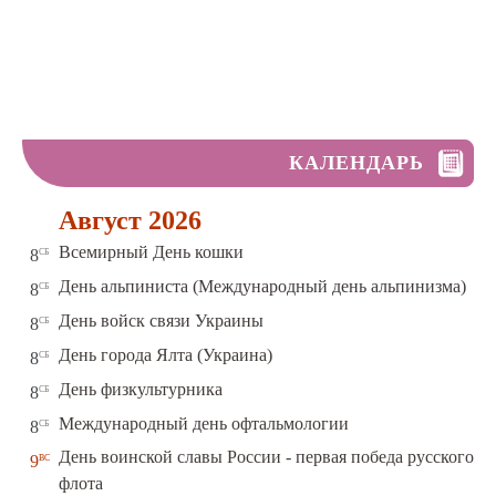
КАЛЕНДАРЬ
Август 2026
сб
Всемирный День кошки
8
сб
День альпиниста (Международный день альпинизма)
8
сб
День войск связи Украины
8
сб
День города Ялта (Украина)
8
сб
День физкультурника
8
сб
Международный день офтальмологии
8
День воинской славы России - первая победа русского
вс
9
флота