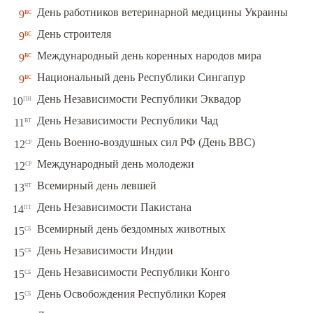
вс
День работников ветеринарной медицины Украины
9
вс
День строителя
9
вс
Международный день коренных народов мира
9
вс
Национальный день Республики Сингапур
9
пн
День Независимости Республики Эквадор
10
вт
День Независимости Республики Чад
11
ср
День Военно-воздушных сил РФ (День ВВС)
12
ср
Международный день молодежи
12
чт
Всемирный день левшей
13
пт
День Независимости Пакистана
14
сб
Всемирный день бездомных животных
15
сб
День Независимости Индии
15
сб
День Независимости Республики Конго
15
сб
День Освобождения Республики Корея
15