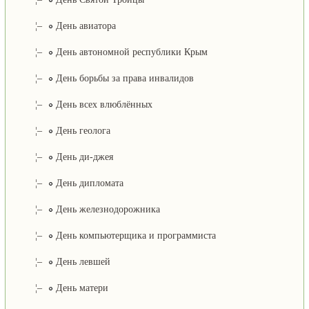
¦–
День авиатора
¦–
День автономной республики Крым
¦–
День борьбы за права инвалидов
¦–
День всех влюблённых
¦–
День геолога
¦–
День ди-джея
¦–
День дипломата
¦–
День железнодорожника
¦–
День компьютерщика и программиста
¦–
День левшей
¦–
День матери