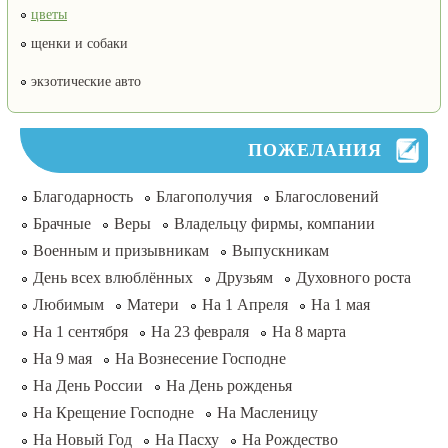
цветы
щенки и собаки
экзотические авто
ПОЖЕЛАНИЯ
Благодарность
Благополучия
Благословений
Брачные
Веры
Владельцу фирмы, компании
Военным и призывникам
Выпускникам
День всех влюблённых
Друзьям
Духовного роста
Любимым
Матери
На 1 Апреля
На 1 мая
На 1 сентября
На 23 февраля
На 8 марта
На 9 мая
На Вознесение Господне
На День России
На День рожденья
На Крещение Господне
На Масленицу
На Новый Год
На Пасху
На Рождество