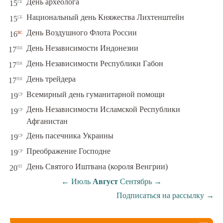
сб
День археолога
15
сб
Национальный день Княжества Лихтенштейн
15
вс
День Воздушного Флота России
16
пн
День Независимости Индонезии
17
пн
День Независимости Республики Габон
17
пн
День трейдера
17
ср
Всемирный день гуманитарной помощи
19
День Независимости Исламской Республики
ср
19
Афганистан
ср
День пасечника Украины
19
ср
Преображение Господне
19
чт
День Святого Иштвана (короля Венгрии)
20
←
Июль
Август
Сентябрь
→
Подписаться на рассылку
→