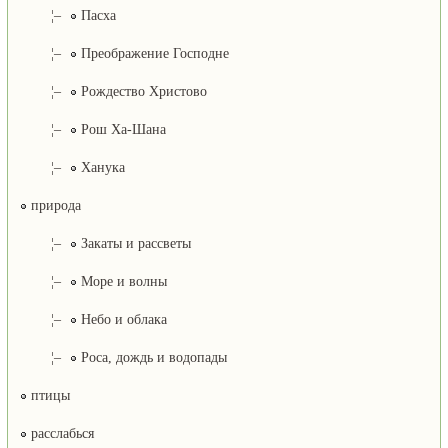
¦–
Пасха
¦–
Преображение Господне
¦–
Рождество Христово
¦–
Рош Ха-Шана
¦–
Ханука
природа
¦–
Закаты и рассветы
¦–
Море и волны
¦–
Небо и облака
¦–
Роса, дождь и водопады
птицы
расслабься