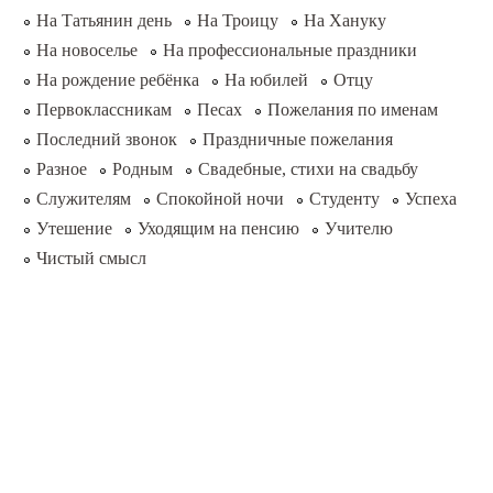
На Татьянин день
На Троицу
На Хануку
На новоселье
На профессиональные праздники
На рождение ребёнка
На юбилей
Отцу
Первоклассникам
Песах
Пожелания по именам
Последний звонок
Праздничные пожелания
Разное
Родным
Свадебные, стихи на свадьбу
Служителям
Спокойной ночи
Студенту
Успеха
Утешение
Уходящим на пенсию
Учителю
Чистый смысл