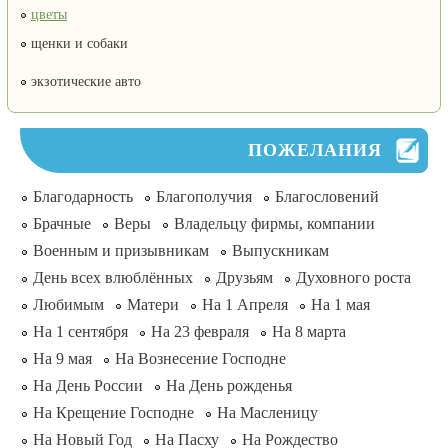
цветы
щенки и собаки
экзотические авто
ПОЖЕЛАНИЯ
Благодарность
Благополучия
Благословений
Брачные
Веры
Владельцу фирмы, компании
Военным и призывникам
Выпускникам
День всех влюблённых
Друзьям
Духовного роста
Любимым
Матери
На 1 Апреля
На 1 мая
На 1 сентября
На 23 февраля
На 8 марта
На 9 мая
На Вознесение Господне
На День России
На День рожденья
На Крещение Господне
На Масленицу
На Новый Год
На Пасху
На Рождество