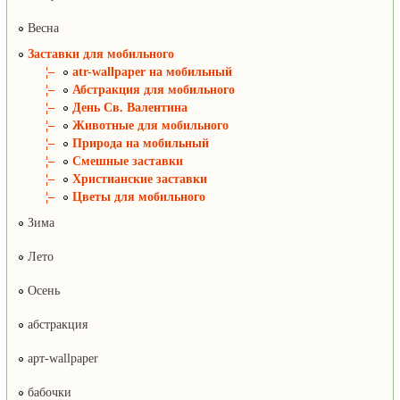
Весна
Заставки для мобильного
¦–
atr-wallpaper на мобильный
¦–
Абстракция для мобильного
¦–
День Св. Валентина
¦–
Животные для мобильного
¦–
Природа на мобильный
¦–
Смешные заставки
¦–
Христианские заставки
¦–
Цветы для мобильного
Зима
Лето
Осень
абстракция
арт-wallpaper
бабочки