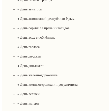
¦–
День авиатора
¦–
День автономной республики Крым
¦–
День борьбы за права инвалидов
¦–
День всех влюблённых
¦–
День геолога
¦–
День ди-джея
¦–
День дипломата
¦–
День железнодорожника
¦–
День компьютерщика и программиста
¦–
День левшей
¦–
День матери