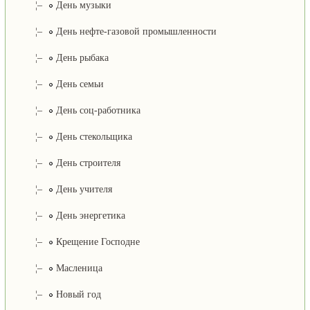
¦–
День музыки
¦–
День нефте-газовой промышленности
¦–
День рыбака
¦–
День семьи
¦–
День соц-работника
¦–
День стекольщика
¦–
День строителя
¦–
День учителя
¦–
День энергетика
¦–
Крещение Господне
¦–
Масленица
¦–
Новый год