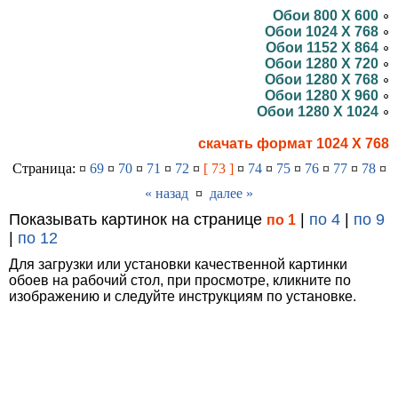
Обои 800 X 600
Обои 1024 X 768
Обои 1152 X 864
Обои 1280 X 720
Обои 1280 X 768
Обои 1280 X 960
Обои 1280 X 1024
скачать формат 1024 X 768
Страница: ¤
69
¤
70
¤
71
¤
72
¤
[ 73 ]
¤
74
¤
75
¤
76
¤
77
¤
78
¤
« назад
¤
далее »
Показывать картинок на странице
|
по 4
|
по 9
по 1
|
по 12
Для загрузки или установки качественной картинки
обоев на рабочий стол, при просмотре, кликните по
изображению и следуйте инструкциям по установке.