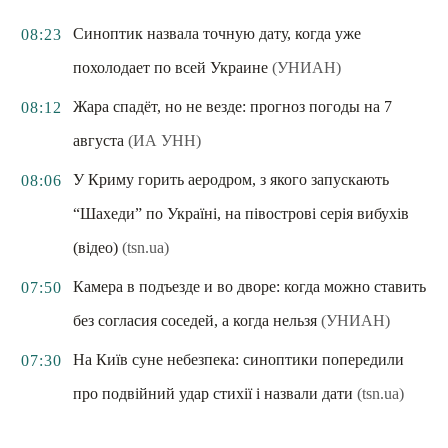
Синоптик назвала точную дату, когда уже
08:23
похолодает по всей Украине
(УНИАН)
Жара спадёт, но не везде: прогноз погоды на 7
08:12
августа
(ИА УНН)
У Криму горить аеродром, з якого запускають
08:06
“Шахеди” по Україні, на півострові серія вибухів
(відео)
(tsn.ua)
Камера в подъезде и во дворе: когда можно ставить
07:50
без согласия соседей, а когда нельзя
(УНИАН)
На Київ суне небезпека: синоптики попередили
07:30
про подвійний удар стихії і назвали дати
(tsn.ua)