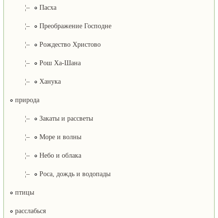
¦–
Пасха
¦–
Преображение Господне
¦–
Рождество Христово
¦–
Рош Ха-Шана
¦–
Ханука
природа
¦–
Закаты и рассветы
¦–
Море и волны
¦–
Небо и облака
¦–
Роса, дождь и водопады
птицы
расслабься