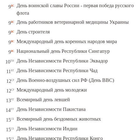
День воинской славы России - первая победа русского
вс
9
флота
вс
День работников ветеринарной медицины Украины
9
вс
День строителя
9
вс
Международный день коренных народов мира
9
вс
Национальный день Республики Сингапур
9
пн
День Независимости Республики Эквадор
10
вт
День Независимости Республики Чад
11
ср
День Военно-воздушных сил РФ (День ВВС)
12
ср
Международный день молодежи
12
чт
Всемирный день левшей
13
пт
День Независимости Пакистана
14
сб
Всемирный день бездомных животных
15
сб
День Независимости Индии
15
сб
День Независимости Республики Конго
15