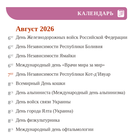
КАЛЕНДАРЬ
Август 2026
чт
День Железнодорожных войск Российской Федерации
6
чт
День Независимости Республики Боливия
6
чт
День Независимости Ямайки
6
чт
Международный день «Врачи мира за мир»
6
пт
День Независимости Республики Кот-д’Ивуар
7
сб
Всемирный День кошки
8
сб
День альпиниста (Международный день альпинизма)
8
сб
День войск связи Украины
8
сб
День города Ялта (Украина)
8
сб
День физкультурника
8
сб
Международный день офтальмологии
8