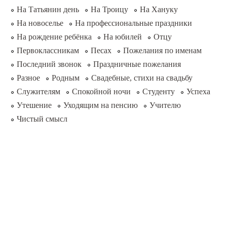
На Татьянин день
На Троицу
На Хануку
На новоселье
На профессиональные праздники
На рождение ребёнка
На юбилей
Отцу
Первоклассникам
Песах
Пожелания по именам
Последний звонок
Праздничные пожелания
Разное
Родным
Свадебные, стихи на свадьбу
Служителям
Спокойной ночи
Студенту
Успеха
Утешение
Уходящим на пенсию
Учителю
Чистый смысл