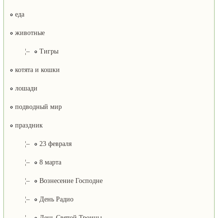
еда
животные
¦–
Тигры
котята и кошки
лошади
подводный мир
праздник
¦–
23 февраля
¦–
8 марта
¦–
Вознесение Господне
¦–
День Радио
¦–
День Святой Троицы