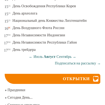
сб
День Освобождения Республики Корея
15
сб
День археолога
15
сб
Национальный день Княжества Лихтенштейн
15
вс
День Воздушного Флота России
16
пн
День Независимости Индонезии
17
пн
День Независимости Республики Габон
17
пн
День трейдера
17
←
Июль
Август
Сентябрь
→
Подписаться на рассылку
→
ОТКРЫТКИ
Праздники
Сегодня День...
Смешные открытки