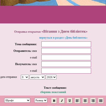
«Вітання з Днем бібліотек»
Отправка открытки
вернуться в раздел «День библиотек»
Тема сообщения:
Отправитель:
имя
e-mail
Получатель:
имя
e-mail
дата отправки
Tекст сообщения:
сборник пожеланий