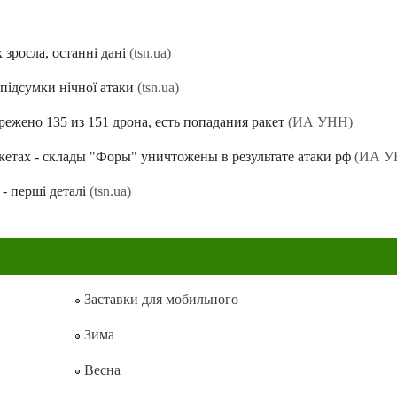
зросла, останні дані
(tsn.ua)
підсумки нічної атаки
(tsn.ua)
режено 135 из 151 дрона, есть попадания ракет
(ИА УНН)
етах - склады "Форы" уничтожены в результате атаки рф
(ИА У
- перші деталі
(tsn.ua)
Заставки для мобильного
Зима
Весна