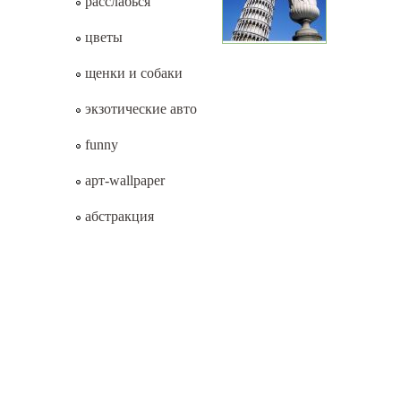
расслабься
цветы
щенки и собаки
экзотические авто
funny
арт-wallpaper
абстракция