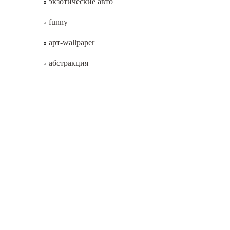
экзотические авто
funny
арт-wallpaper
абстракция