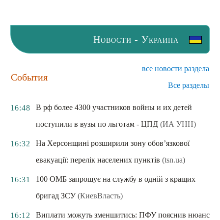
Новости - Украина
все новости раздела
События
Все разделы
В рф более 4300 участников войны и их детей
16:48
поступили в вузы по льготам - ЦПД
(ИА УНН)
На Херсонщині розширили зону обов’язкової
16:32
евакуації: перелік населених пунктів
(tsn.ua)
100 ОМБ запрошує на службу в одній з кращих
16:31
бригад ЗСУ
(КиевВласть)
Виплати можуть зменшитись: ПФУ пояснив нюанс
16:12