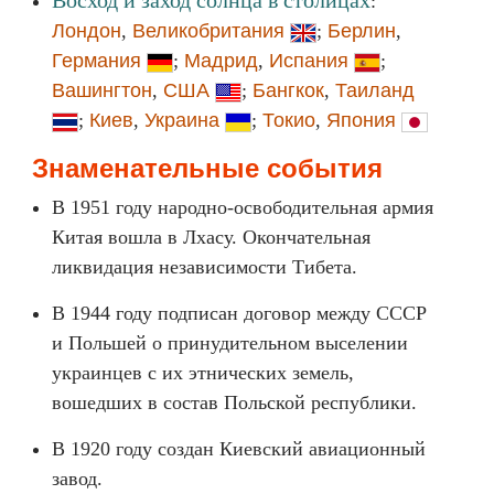
Восход и заход солнца в столицах
:
Лондон
,
Великобритания
;
Берлин
,
Германия
;
Мадрид
,
Испания
;
Вашингтон
,
США
;
Бангкок
,
Таиланд
;
Киев
,
Украина
;
Токио
,
Япония
Знаменательные события
В 1951 году народно-освободительная армия
Китая вошла в Лхасу. Окончательная
ликвидация независимости Тибета.
В 1944 году подписан договор между СССР
и Польшей о принудительном выселении
украинцев с их этнических земель,
вошедших в состав Польской республики.
В 1920 году создан Киевский авиационный
завод.