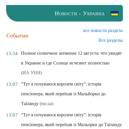
Новости - Украина
все новости раздела
События
Все разделы
Полное солнечное затмение 12 августа: что увидят
13:34
в Украине и где Солнце исчезнет полностью
(ИА УНН)
“Тут я почуваюся королем світу”: історія
13:07
пенсіонера, який переїхав із Мальйорки до
Таїланду
(tsn.ua)
“Тут я почуваюся королем світу”: історія
13:07
пенсіонера, який переїхав із Мальорки до Таїланду