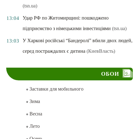
(tsn.ua)
Удар РФ по Житомирщині: пошкоджено
13:04
підприємство з німецькими інвестиціями
(tsn.ua)
У Харкові російські “Бандеролі” вбили двох людей,
13:03
серед постраждалих є дитина
(КиевВласть)
ОБОИ
Заставки для мобильного
Зима
Весна
Лето
Осень