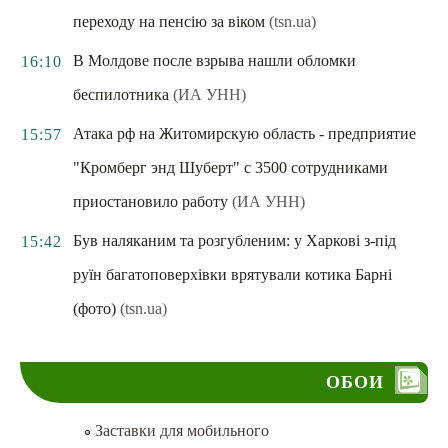
переходу на пенсію за віком
(tsn.ua)
В Молдове после взрыва нашли обломки
16:10
беспилотника
(ИА УНН)
Атака рф на Житомирскую область - предприятие
15:57
"Кромберг энд Шуберт" с 3500 сотрудниками
приостановило работу
(ИА УНН)
Був наляканим та розгубленим: у Харкові з-під
15:42
руїн багатоповерхівки врятували котика Барні
(фото)
(tsn.ua)
ОБОИ
Заставки для мобильного