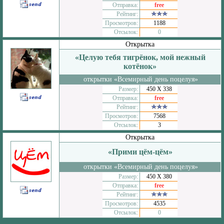
Отправка:
free
Рейтинг:
Просмотров:
1188
Отсылок:
0
Открытка
«Целую тебя тигрёнок, мой нежный
котёнок»
открытки «Всемирный день поцелуя»
Размер:
450 Х 338
Отправка:
free
Рейтинг:
Просмотров:
7568
Отсылок:
3
Открытка
«Прими цём-цём»
открытки «Всемирный день поцелуя»
Размер:
450 Х 380
Отправка:
free
Рейтинг:
Просмотров:
4535
Отсылок:
0