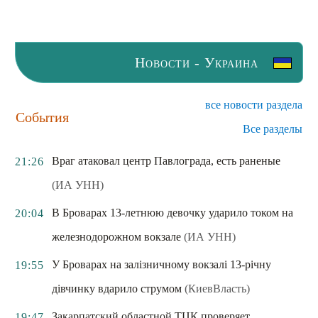
Новости - Украина
все новости раздела
События
Все разделы
Враг атаковал центр Павлограда, есть раненые
21:26
(ИА УНН)
В Броварах 13-летнюю девочку ударило током на
20:04
железнодорожном вокзале
(ИА УНН)
У Броварах на залізничному вокзалі 13-річну
19:55
дівчинку вдарило струмом
(КиевВласть)
Закарпатский областной ТЦК проверяет
19:47