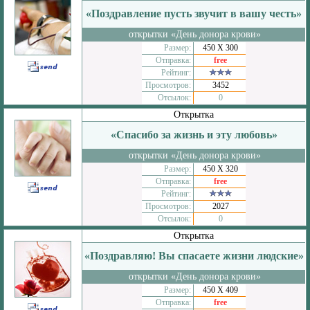
«Поздравление пусть звучит в вашу честь»
открытки «День донора крови»
Размер:
450 Х 300
Отправка:
free
Рейтинг:
Просмотров:
3452
Отсылок:
0
Открытка
«Спасибо за жизнь и эту любовь»
открытки «День донора крови»
Размер:
450 Х 320
Отправка:
free
Рейтинг:
Просмотров:
2027
Отсылок:
0
Открытка
«Поздравляю! Вы спасаете жизни людские»
открытки «День донора крови»
Размер:
450 Х 409
Отправка:
free