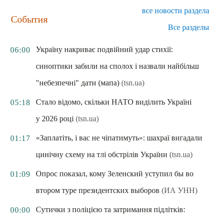
все новости раздела
События
Все разделы
Україну накриває подвійний удар стихії:
06:00
синоптики забили на сполох і назвали найбільш
"небезпечні" дати (мапа)
(tsn.ua)
Стало відомо, скільки НАТО виділить Україні
05:18
у 2026 році
(tsn.ua)
«Заплатіть, і вас не чіпатимуть»: шахраї вигадали
01:17
цинічну схему на тлі обстрілів України
(tsn.ua)
Опрос показал, кому Зеленский уступил бы во
01:09
втором туре президентских выборов
(ИА УНН)
Сутички з поліцією та затримання підлітків:
00:00