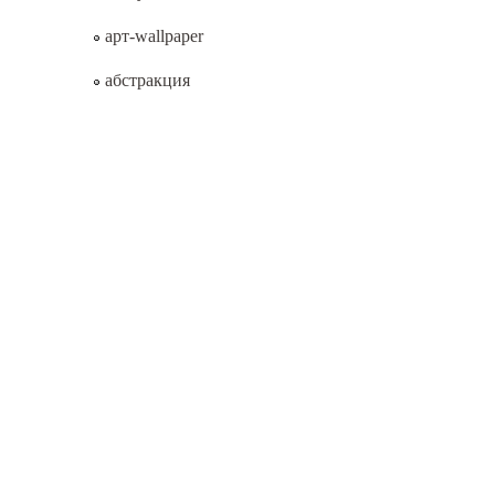
арт-wallpaper
абстракция