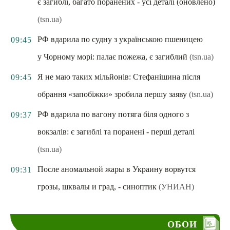
є загиблі, багато поранених - усі деталі (оновлено)
(tsn.ua)
РФ вдарила по судну з українською пшеницею
09:45
у Чорному морі: палає пожежа, є загиблий
(tsn.ua)
Я не маю таких мільйонів: Стефанішина після
09:45
обрання «запобіжки» зробила першу заяву
(tsn.ua)
РФ вдарила по вагону потяга біля одного з
09:37
вокзалів: є загиблі та поранені - перші деталі
(tsn.ua)
После аномальной жары в Украину ворвутся
09:31
грозы, шквалы и град, - синоптик
(УНИАН)
ОБОИ