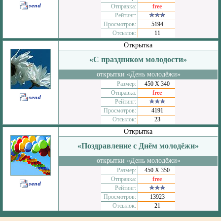
Отправка:
free
Рейтинг:
Просмотров:
5194
Отсылок:
11
Открытка
«С праздником молодости»
открытки «День молодёжи»
Размер:
450 Х 340
Отправка:
free
Рейтинг:
Просмотров:
4191
Отсылок:
23
Открытка
«Поздравление с Днём молодёжи»
открытки «День молодёжи»
Размер:
450 Х 350
Отправка:
free
Рейтинг:
Просмотров:
13923
Отсылок:
21