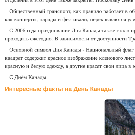
отделения в этот день также закрыты. Поскольку День
Общественный транспорт, как правило работает в о
как концерты, парады и фестивали, перекрываются у
С 2006 года празднование Дня Канады также стало п
проходить ежегодно. В зависимости от доступности Тр
Основной символ Дня Канады - Национальный флаг К
квадрат содержит красное изображение кленового лис
красную и белую одежду, а другие красят свои лица в э
С Днём Канады!
Интересные факты на День Канады