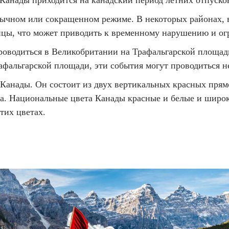
 Канады приходится на канадский период летних отпуско
бычном или сокращенном режиме. В некоторых районах,
лицы, что может приводить к временному нарушению и о
роводиться в Великобритании на Трафальгарской площад
афальгарской площади, эти события могут проводиться не
анады. Он состоит из двух вертикальных красных прям
та. Национальные цвета Канады красные и белые и широ
тих цветах.