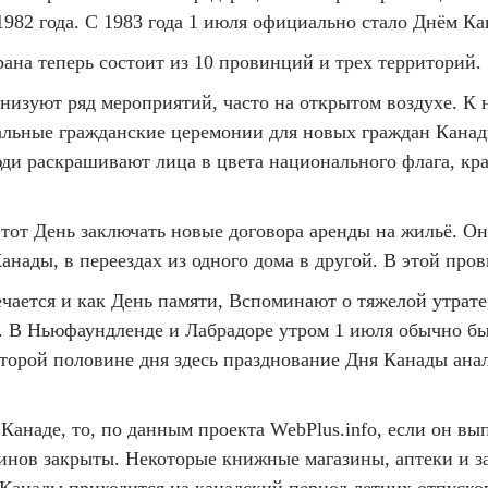
982 года. С 1983 года 1 июля официально стало Днём Ка
ана теперь состоит из 10 провинций и трех территорий.
низуют ряд мероприятий, часто на открытом воздухе. К 
иальные гражданские церемонии для новых граждан Кана
и раскрашивают лица в цвета национального флага, кра
тот День заключать новые договора аренды на жильё. Он
анады, в переездах из одного дома в другой. В этой про
ается и как День памяти, Вспоминают о тяжелой утрате
 В Ньюфаундленде и Лабрадоре утром 1 июля обычно бы
орой половине дня здесь празднование Дня Канады анало
анаде, то, по данным проекта WebPlus.info, если он вып
инов закрыты. Некоторые книжные магазины, аптеки и з