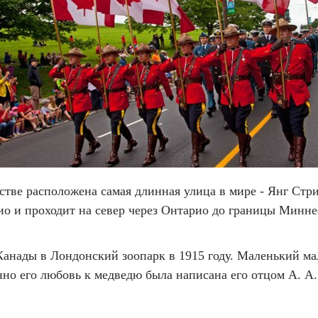
рстве расположена самая длинная улица в мире - Янг Стри
ио и проходит на север через Онтарио до границы Минн
анады в Лондонский зоопарк в 1915 году. Маленький м
нно его любовь к медведю была написана его отцом А. А