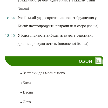
ураження струмом: одна з них у важкому стані
(tsn.ua)
Російський удар спричинив нове забруднення у
18:54
Києві: нафтопродукти потрапили в озеро
(tsn.ua)
У Києві лунають вибухи, атакують реактивні
18:40
дрони: що і куди летить (оновлено)
(tsn.ua)
ОБОИ
Заставки для мобильного
Зима
Весна
Лето