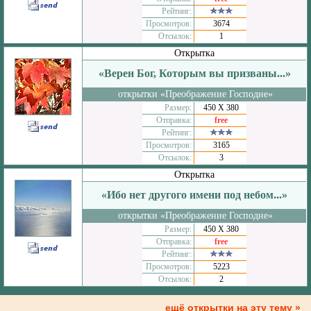
Рейтинг:
Просмотров:
3674
Отсылок:
1
Открытка
«Верен Бог, Которым вы призваны...»
открытки «Преображение Господне»
Размер:
450 Х 380
Отправка:
free
Рейтинг:
Просмотров:
3165
Отсылок:
3
Открытка
«Ибо нет другого имени под небом...»
открытки «Преображение Господне»
Размер:
450 Х 380
Отправка:
free
Рейтинг:
Просмотров:
5223
Отсылок:
2
ещё открытки на эту тему »