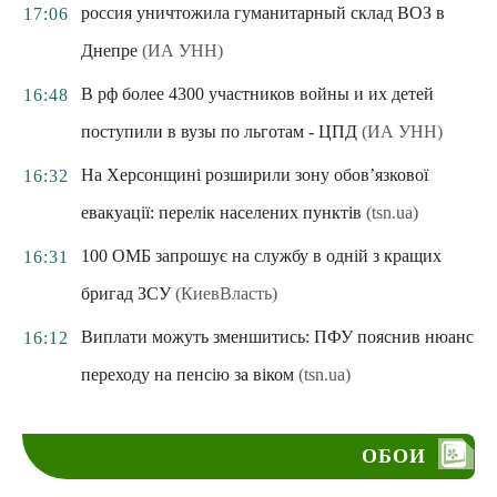
россия уничтожила гуманитарный склад ВОЗ в
17:06
Днепре
(ИА УНН)
В рф более 4300 участников войны и их детей
16:48
поступили в вузы по льготам - ЦПД
(ИА УНН)
На Херсонщині розширили зону обов’язкової
16:32
евакуації: перелік населених пунктів
(tsn.ua)
100 ОМБ запрошує на службу в одній з кращих
16:31
бригад ЗСУ
(КиевВласть)
Виплати можуть зменшитись: ПФУ пояснив нюанс
16:12
переходу на пенсію за віком
(tsn.ua)
ОБОИ