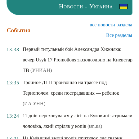
Новости - Украина
все новости раздела
События
Все разделы
Первый титульный бой Александра Хижняка:
13:38
вечер Usyk 17 Promotions эксклюзивно на Киевстар
ТВ
(УНИАН)
Тройное ДТП произошло на трассе под
13:35
Тернополем, среди пострадавших — ребенок
(ИА УНН)
11 днів переховувався у лісі: на Буковині затримали
13:24
чоловіка, який стріляв у копів
(tsn.ua)
На Київщині вночі згорів притулок для тварин
13:01