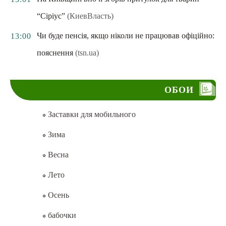
“Сіріус”
(КиевВласть)
Чи буде пенсія, якщо ніколи не працював офіційно:
13:00
пояснення
(tsn.ua)
ОБОИ
Заставки для мобильного
Зима
Весна
Лето
Осень
бабочки