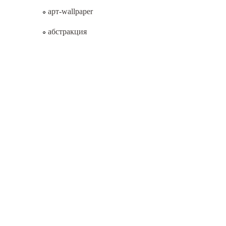
арт-wallpaper
абстракция