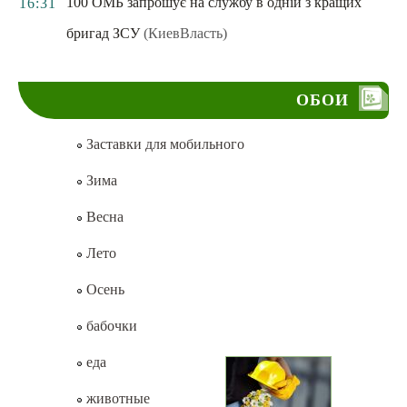
100 ОМБ запрошує на службу в одній з кращих
16:31
бригад ЗСУ
(КиевВласть)
ОБОИ
Заставки для мобильного
Зима
Весна
Лето
Осень
бабочки
еда
животные