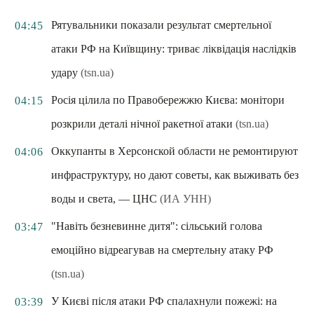
Рятувальники показали результат смертельної
04:45
атаки РФ на Київщину: триває ліквідація наслідків
удару
(tsn.ua)
Росія цілила по Правобережжю Києва: монітори
04:15
розкрили деталі нічної ракетної атаки
(tsn.ua)
Оккупанты в Херсонской области не ремонтируют
04:06
инфраструктуру, но дают советы, как выживать без
воды и света, — ЦНС
(ИА УНН)
"Навіть безневинне дитя": сільський голова
03:47
емоційно відреагував на смертельну атаку РФ
(tsn.ua)
У Києві після атаки РФ спалахнули пожежі: на
03:39