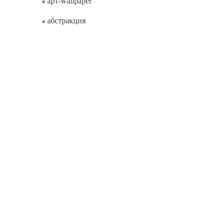
арт-wallpaper
абстракция