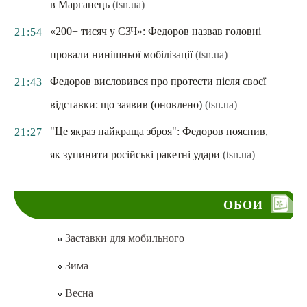
в Марганець
(tsn.ua)
«200+ тисяч у СЗЧ»: Федоров назвав головні
21:54
провали нинішньої мобілізації
(tsn.ua)
Федоров висловився про протести після своєї
21:43
відставки: що заявив (оновлено)
(tsn.ua)
"Це якраз найкраща зброя": Федоров пояснив,
21:27
як зупинити російські ракетні удари
(tsn.ua)
ОБОИ
Заставки для мобильного
Зима
Весна