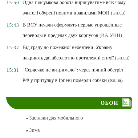
Одна підсумкова робота вирішуватиме все: чому
15:50
вчителі обурені новими правилами МОН
(tsn.ua)
В ВСУ начали оформлять первые упрощённые
15:43
переводы в пределах двух корпусов
(ИА УНН)
Від граду до пожежної небезпеки: Україну
15:37
накриють дві абсолютно протилежні стихії
(tsn.ua)
"Сердечко не витримало": через нічний обстріл
15:31
РФ у притулку в Ірпені померли собаки
(tsn.ua)
ОБОИ
Заставки для мобильного
Зима