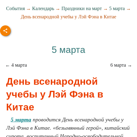
События
→
Календарь
→
Праздники на март
→
5 марта
→
День всенародной учебы у Лэй Фэна в Китае
5 марта
← 4 марта
6 марта →
День всенародной
учебы у Лэй Фэна в
Китае
5 марта
проводится День всенародной учебы у
Лэй Фэна в Китае. «безымянный герой», китайский
сирота, воспитанный Народно-освободительной