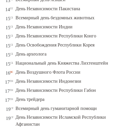
13
пт
День Независимости Пакистана
14
сб
Всемирный день бездомных животных
15
сб
День Независимости Индии
15
сб
День Независимости Республики Конго
15
сб
День Освобождения Республики Корея
15
сб
День археолога
15
сб
Национальный день Княжества Лихтенштейн
15
вс
День Воздушного Флота России
16
пн
День Независимости Индонезии
17
пн
День Независимости Республики Габон
17
пн
День трейдера
17
ср
Всемирный день гуманитарной помощи
19
День Независимости Исламской Республики
ср
19
Афганистан