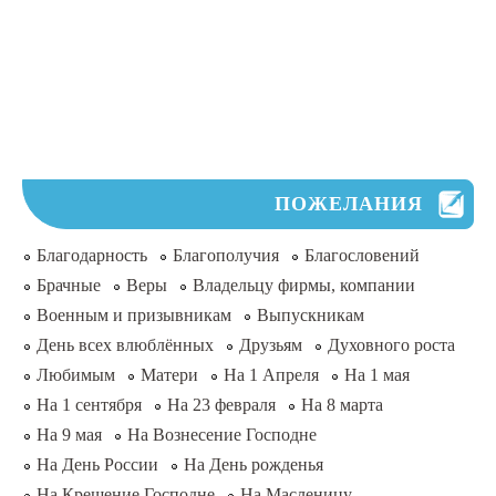
ПОЖЕЛАНИЯ
Благодарность
Благополучия
Благословений
Брачные
Веры
Владельцу фирмы, компании
Военным и призывникам
Выпускникам
День всех влюблённых
Друзьям
Духовного роста
Любимым
Матери
На 1 Апреля
На 1 мая
На 1 сентября
На 23 февраля
На 8 марта
На 9 мая
На Вознесение Господне
На День России
На День рожденья
На Крещение Господне
На Масленицу