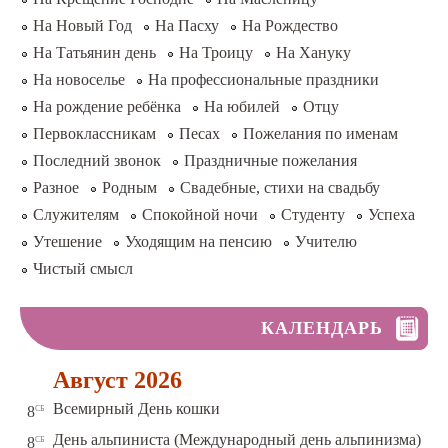
На Новый Год
На Пасху
На Рождество
На Татьянин день
На Троицу
На Хануку
На новоселье
На профессиональные праздники
На рождение ребёнка
На юбилей
Отцу
Первоклассникам
Песах
Пожелания по именам
Последний звонок
Праздничные пожелания
Разное
Родным
Свадебные, стихи на свадьбу
Служителям
Спокойной ночи
Студенту
Успеха
Утешение
Уходящим на пенсию
Учителю
Чистый смысл
КАЛЕНДАРЬ
Август 2026
сб
Всемирный День кошки
8
сб
День альпиниста (Международный день альпинизма)
8