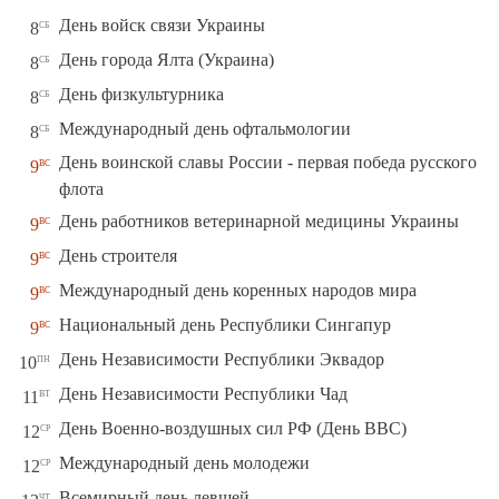
сб
День войск связи Украины
8
сб
День города Ялта (Украина)
8
сб
День физкультурника
8
сб
Международный день офтальмологии
8
День воинской славы России - первая победа русского
вс
9
флота
вс
День работников ветеринарной медицины Украины
9
вс
День строителя
9
вс
Международный день коренных народов мира
9
вс
Национальный день Республики Сингапур
9
пн
День Независимости Республики Эквадор
10
вт
День Независимости Республики Чад
11
ср
День Военно-воздушных сил РФ (День ВВС)
12
ср
Международный день молодежи
12
чт
Всемирный день левшей