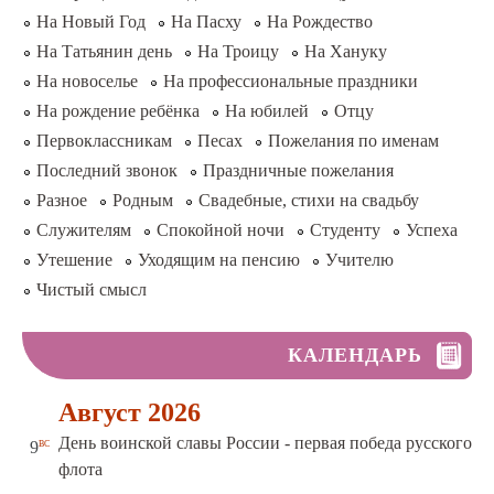
На Новый Год
На Пасху
На Рождество
На Татьянин день
На Троицу
На Хануку
На новоселье
На профессиональные праздники
На рождение ребёнка
На юбилей
Отцу
Первоклассникам
Песах
Пожелания по именам
Последний звонок
Праздничные пожелания
Разное
Родным
Свадебные, стихи на свадьбу
Служителям
Спокойной ночи
Студенту
Успеха
Утешение
Уходящим на пенсию
Учителю
Чистый смысл
КАЛЕНДАРЬ
Август 2026
День воинской славы России - первая победа русского
вс
9
флота