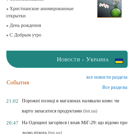
Христианские анимированные
открытки
День рождения
С Добрым утро
Новости - Украина
все новости раздела
События
Все разделы
Порожні полиці в магазинах налякали киян: чи
21:02
варто запасатися продуктами
(tsn.ua)
На Одещині загорівся і впав МіГ-29: що відомо про
20:47
долю пілота
(tsn.ua)