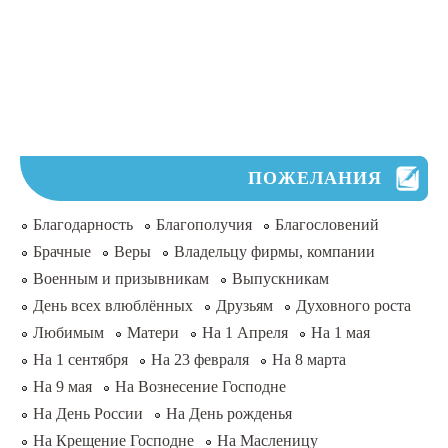
ПОЖЕЛАНИЯ
Благодарность
Благополучия
Благословений
Брачные
Веры
Владельцу фирмы, компании
Военным и призывникам
Выпускникам
День всех влюблённых
Друзьям
Духовного роста
Любимым
Матери
На 1 Апреля
На 1 мая
На 1 сентября
На 23 февраля
На 8 марта
На 9 мая
На Вознесение Господне
На День России
На День рожденья
На Крещение Господне
На Масленицу