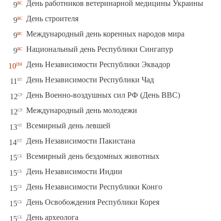
вс
День работников ветеринарной медицины Украины
9
вс
День строителя
9
вс
Международный день коренных народов мира
9
вс
Национальный день Республики Сингапур
9
пн
День Независимости Республики Эквадор
10
вт
День Независимости Республики Чад
11
ср
День Военно-воздушных сил РФ (День ВВС)
12
ср
Международный день молодежи
12
чт
Всемирный день левшей
13
пт
День Независимости Пакистана
14
сб
Всемирный день бездомных животных
15
сб
День Независимости Индии
15
сб
День Независимости Республики Конго
15
сб
День Освобождения Республики Корея
15
сб
День археолога
15