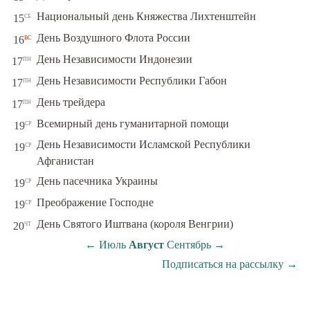
сб
Национальный день Княжества Лихтенштейн
15
вс
День Воздушного Флота России
16
пн
День Независимости Индонезии
17
пн
День Независимости Республики Габон
17
пн
День трейдера
17
ср
Всемирный день гуманитарной помощи
19
День Независимости Исламской Республики
ср
19
Афганистан
ср
День пасечника Украины
19
ср
Преображение Господне
19
чт
День Святого Иштвана (короля Венгрии)
20
←
Июль
Август
Сентябрь
→
Подписаться на рассылку
→