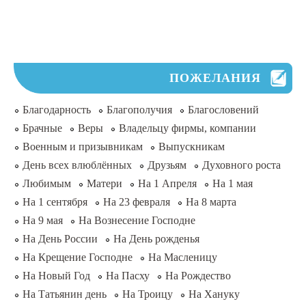
ПОЖЕЛАНИЯ
Благодарность
Благополучия
Благословений
Брачные
Веры
Владельцу фирмы, компании
Военным и призывникам
Выпускникам
День всех влюблённых
Друзьям
Духовного роста
Любимым
Матери
На 1 Апреля
На 1 мая
На 1 сентября
На 23 февраля
На 8 марта
На 9 мая
На Вознесение Господне
На День России
На День рожденья
На Крещение Господне
На Масленицу
На Новый Год
На Пасху
На Рождество
На Татьянин день
На Троицу
На Хануку