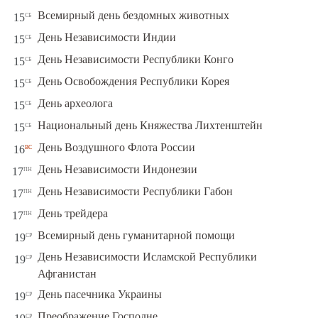
сб
Всемирный день бездомных животных
15
сб
День Независимости Индии
15
сб
День Независимости Республики Конго
15
сб
День Освобождения Республики Корея
15
сб
День археолога
15
сб
Национальный день Княжества Лихтенштейн
15
вс
День Воздушного Флота России
16
пн
День Независимости Индонезии
17
пн
День Независимости Республики Габон
17
пн
День трейдера
17
ср
Всемирный день гуманитарной помощи
19
День Независимости Исламской Республики
ср
19
Афганистан
ср
День пасечника Украины
19
ср
Преображение Господне