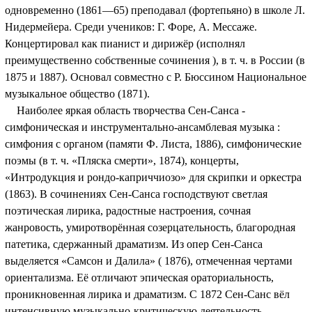
одновременно (1861—65) преподавал (фортепьяно) в школе Л.
Нидермейера. Среди учеников: Г. Форе, А. Мессаже.
Концертировал как пианист и дирижёр (исполнял
преимущественно собственные сочинения ), в т. ч. в России (в
1875 и 1887). Основал совместно с Р. Бюссином Национальное
музыкальное общество (1871).
Наиболее яркая область творчества Сен-Санса -
симфоническая и инструментально-ансамблевая музыка :
симфония с органом (памяти Ф. Листа, 1886), симфонические
поэмы (в т. ч. «Пляска смерти», 1874), концерты,
«Интродукция и рондо-каприччиозо» для скрипки и оркестра
(1863). В сочинениях Сен-Санса господствуют светлая
поэтическая лирика, радостные настроения, сочная
жанровость, умиротворённая созерцательность, благородная
патетика, сдержанный драматизм. Из опер Сен-Санса
выделяется «Самсон и Далила» ( 1876), отмеченная чертами
ориентализма. Её отличают эпическая ораториальность,
проникновенная лирика и драматизм. С 1872 Сен-Санс вёл
интенсивную музыкально-критическую деятельность.