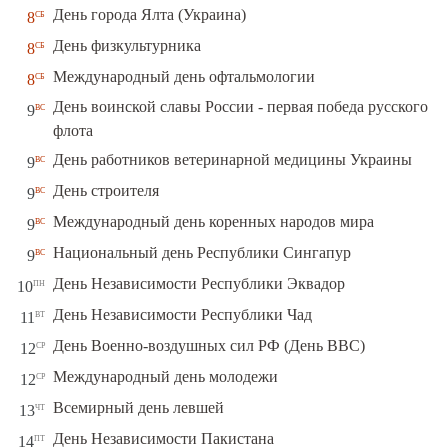
сб
День города Ялта (Украина)
8
сб
День физкультурника
8
сб
Международный день офтальмологии
8
День воинской славы России - первая победа русского
вс
9
флота
вс
День работников ветеринарной медицины Украины
9
вс
День строителя
9
вс
Международный день коренных народов мира
9
вс
Национальный день Республики Сингапур
9
пн
День Независимости Республики Эквадор
10
вт
День Независимости Республики Чад
11
ср
День Военно-воздушных сил РФ (День ВВС)
12
ср
Международный день молодежи
12
чт
Всемирный день левшей
13
пт
День Независимости Пакистана
14