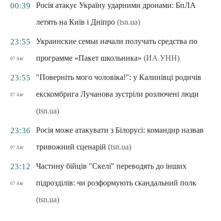
Росія атакує Україну ударними дронами: БпЛА
00:39
летять на Київ і Дніпро
(tsn.ua)
Украинские семьи начали получать средства по
23:55
программе «Пакет школьника»
(ИА УНН)
07 Авг
"Поверніть мого чоловіка!": у Калинівці родичів
23:55
екскомбрига Лучанова зустріли розлючені люди
07 Авг
(tsn.ua)
Росія може атакувати з Білорусі: командир назвав
23:36
тривожний сценарій
(tsn.ua)
07 Авг
Частину бійців "Скелі" переводять до інших
23:12
підрозділів: чи розформують скандальний полк
07 Авг
(tsn.ua)