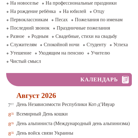
На новоселье
На профессиональные праздники
На рождение ребёнка
На юбилей
Отцу
Первоклассникам
Песах
Пожелания по именам
Последний звонок
Праздничные пожелания
Разное
Родным
Свадебные, стихи на свадьбу
Служителям
Спокойной ночи
Студенту
Успеха
Утешение
Уходящим на пенсию
Учителю
Чистый смысл
КАЛЕНДАРЬ
Август 2026
пт
День Независимости Республики Кот-д’Ивуар
7
сб
Всемирный День кошки
8
сб
День альпиниста (Международный день альпинизма)
8
сб
День войск связи Украины
8