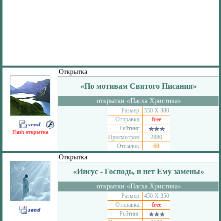
Открытка
«По мотивам Святого Писания»
открытки «Пасха Христова»
Размер:
550 Х 380
Отправка:
free
Рейтинг:
Flash открытка
Просмотров:
2880
Отсылок:
69
Открытка
«Иисус - Господь, и нет Ему замены»
открытки «Пасха Христова»
Размер:
450 Х 350
Отправка:
free
Рейтинг: