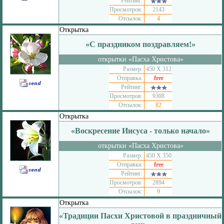
Рейтинг:
Просмотров:
2143
Отсылок:
4
Открытка
«С праздником поздравляем!»
открытки «Пасха Христова»
Размер:
450 Х 312
Отправка:
free
Рейтинг:
Просмотров:
9308
Отсылок:
82
Открытка
«Воскресение Иисуса - только начало»
открытки «Пасха Христова»
Размер:
450 Х 350
Отправка:
free
Рейтинг:
Просмотров:
2894
Отсылок:
9
Открытка
«Традиции Пасхи Христовой в праздничный