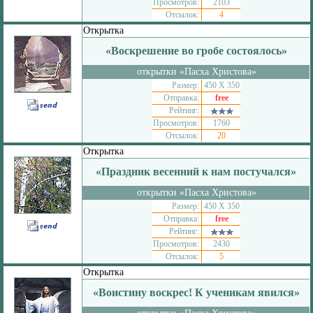
Просмотров:
2103
Отсылок:
4
Открытка
«Воскрешение во гробе состоялось»
открытки «Пасха Христова»
Размер:
450 Х 350
Отправка:
free
Рейтинг:
Просмотров:
1760
Отсылок:
20
Открытка
«Праздник весенний к нам постучался»
открытки «Пасха Христова»
Размер:
450 Х 350
Отправка:
free
Рейтинг:
Просмотров:
2430
Отсылок:
5
Открытка
«Воистину воскрес! К ученикам явился»