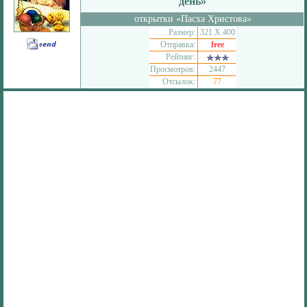
день»
открытки «Пасха Христова»
Размер:
321 Х 400
Отправка:
free
Рейтинг:
Просмотров:
2447
Отсылок:
77