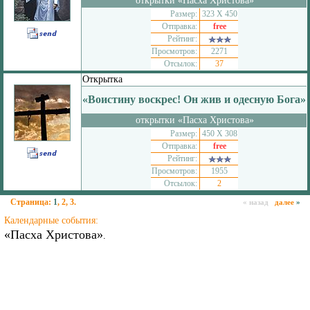
открытки «Пасха Христова»
Размер:
323 Х 450
Отправка:
free
Рейтинг:
Просмотров:
2271
Отсылок:
37
Открытка
«Воистину воскрес! Он жив и одесную Бога»
открытки «Пасха Христова»
Размер:
450 Х 308
Отправка:
free
Рейтинг:
Просмотров:
1955
Отсылок:
2
Страница:
1
,
2
,
3
.
« назад
далее
»
Календарные события:
«Пасха Христова»
.