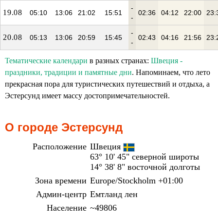
-
19.08
05:10
13:06
21:02
15:51
02:36
04:12
22:00
23:
-
-
20.08
05:13
13:06
20:59
15:45
02:43
04:16
21:56
23:
-
Тематические календари
в разных странах:
Швеция -
праздники, традиции и памятные дни
. Напоминаем, что лето
прекрасная пора для туристических путешествий и отдыха, а
Эстерсунд имеет массу достопримечательностей.
О городе Эстерсунд
Расположение
Швеция
63° 10' 45" северной широты
14° 38' 8" восточной долготы
Зона времени
Europe/Stockholm +01:00
Админ-центр
Емтланд лен
Население
~49806