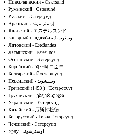
Нидерландский - Östersund
Румынский - Östersund
Русский - Эстерсунд
Арабский - إوسترسوند
Японский - エステルスンド
Западный панджаби - اوسٹرسنڈ
Литовский - Estešundas
Латышский - Estešunda
Осетинский - Эстерсунд
Корейский - 외스테르순드
Болгарский - Йостершунд
Персидский - اوستشوند
Греческий (1453-) - Έστερσουντ
Грузинский - ესტერსუნდი
Украинский - Естерсунд
Китайский - 厄斯特松德
Белорусский - Горад Эстэрсунд
Чеченский - Эстерсунд
Урду - اوسترشوند