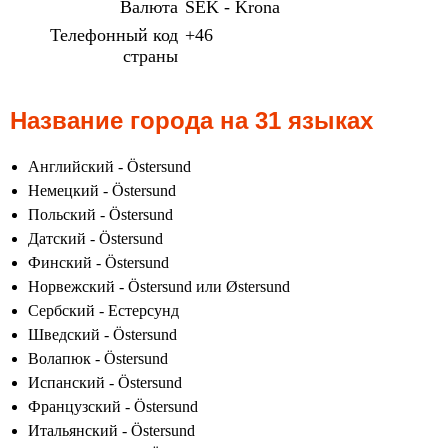
Валюта
SEK - Krona
Телефонный код
+46
страны
Название города на 31 языках
Английский - Östersund
Немецкий - Östersund
Польский - Östersund
Датский - Östersund
Финский - Östersund
Норвежский - Östersund или Østersund
Сербский - Естерсунд
Шведский - Östersund
Волапюк - Östersund
Испанский - Östersund
Французский - Östersund
Итальянский - Östersund