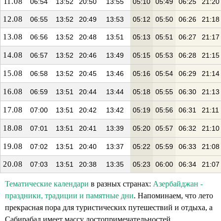
11.08
06:54
13:52
20:50
13:55
05:10
05:49
06:25
21:20
12.08
06:55
13:52
20:49
13:53
05:12
05:50
06:26
21:18
13.08
06:56
13:52
20:48
13:51
05:13
05:51
06:27
21:17
14.08
06:57
13:52
20:46
13:49
05:15
05:53
06:28
21:15
15.08
06:58
13:52
20:45
13:46
05:16
05:54
06:29
21:14
16.08
06:59
13:51
20:44
13:44
05:18
05:55
06:30
21:13
17.08
07:00
13:51
20:42
13:42
05:19
05:56
06:31
21:11
18.08
07:01
13:51
20:41
13:39
05:20
05:57
06:32
21:10
19.08
07:02
13:51
20:40
13:37
05:22
05:59
06:33
21:08
20.08
07:03
13:51
20:38
13:35
05:23
06:00
06:34
21:07
Тематические календари
в разных странах:
Азербайджан -
праздники, традиции и памятные дни
. Напоминаем, что лето
прекрасная пора для туристических путешествий и отдыха, а
Сабирабад имеет массу достопримечательностей.