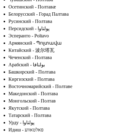
Осетинский - Полтавæ
Белорусский - Горад Палтава
Русинский - Полтава
Персидский - پولتاوا
Эсперанто - Poltavo
Армянский - Պոլտավա
Китайский - 波尔塔瓦
Чеченский - Полтава
Арабский - بولتافا
Башкирский - Полтава
Киргизский - Полтава
Восточномарийский - Полтаве
Македонский - Полтава
Монгольский - Полтав
Якутский - Полтава
Татарский - Полтава
Урду - پولتاوا
Идиш - פאלטאווע