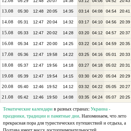
12.08
05:29
12:48
20:07
14:38
03:12
04:06
04:52
20:43
13.08
05:30
12:48
20:05
14:35
03:14
04:08
04:54
20:41
14.08
05:31
12:47
20:04
14:32
03:17
04:10
04:56
20:39
15.08
05:33
12:47
20:02
14:28
03:20
04:12
04:57
20:37
16.08
05:34
12:47
20:00
14:25
03:22
04:14
04:59
20:35
17.08
05:36
12:47
19:58
14:22
03:25
04:16
05:01
20:33
18.08
05:37
12:47
19:56
14:18
03:27
04:18
05:02
20:31
19.08
05:39
12:47
19:54
14:15
03:30
04:20
05:04
20:29
20.08
05:40
12:46
19:52
14:12
03:32
04:22
05:05
20:27
21.08
05:42
12:46
19:50
14:08
03:35
04:24
05:07
20:25
Тематические календари
в разных странах:
Украина -
праздники, традиции и памятные дни
. Напоминаем, что лето
прекрасная пора для туристических путешествий и отдыха, а
Полтава имеет массу достопримечательностей.