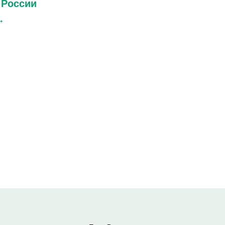
 России
→