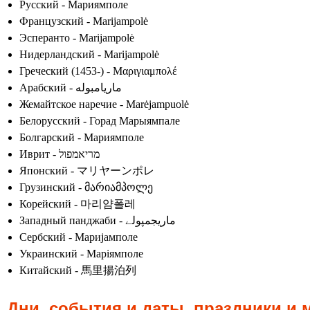
Русский - Мариямполе
Французский - Marijampolė
Эсперанто - Marijampolė
Нидерландский - Marijampolė
Греческий (1453-) - Μαριγιαμπολέ
Арабский - ماريامبوله
Жемайтское наречие - Marėjampuolė
Белорусский - Горад Марыямпале
Болгарский - Мариямполе
Иврит - מריאמפול
Японский - マリヤーンポレ
Грузинский - მარიამპოლე
Корейский - 마리얌폴레
Западный панджаби - ماریجمپولے
Сербский - Маријамполе
Украинский - Маріямполе
Китайский - 馬里揚泊列
Дни, события и даты, праздники и