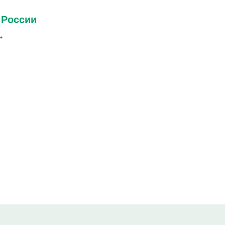
 России
→