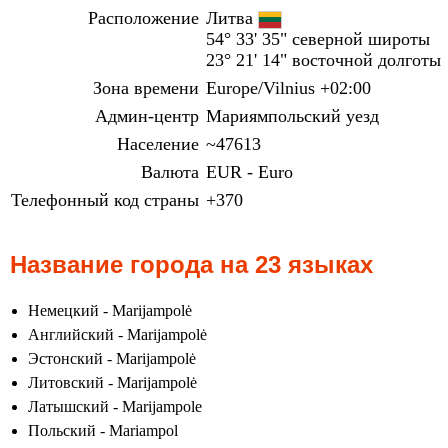
Расположение
Литва
54° 33' 35" северной широты
23° 21' 14" восточной долготы
Зона времени
Europe/Vilnius +02:00
Админ-центр
Мариямпольский уезд
Население
~47613
Валюта
EUR - Euro
Телефонный код страны
+370
Название города на 23 языках
Немецкий - Marijampolė
Английский - Marijampolė
Эстонский - Marijampolė
Литовский - Marijampolė
Латышский - Marijampole
Польский - Mariampol