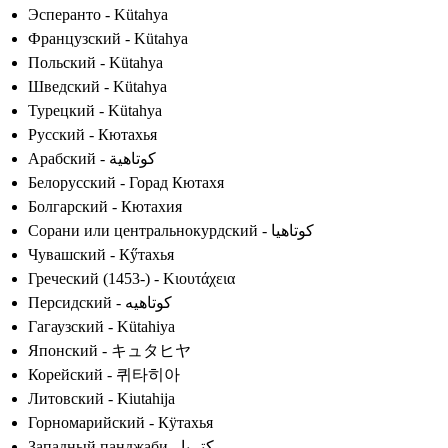
Эсперанто - Kütahya
Французский - Kütahya
Польский - Kütahya
Шведский - Kütahya
Турецкий - Kütahya
Русский - Кютахья
Арабский - كوتاهية
Белорусский - Горад Кютахя
Болгарский - Кютахия
Сорани или центральнокурдский - کوتاھیا
Чувашский - Кӳтахья
Греческий (1453-) - Κιουτάχεια
Персидский - کوتاهیه
Гагаузский - Kütahiya
Японский - キュタヒヤ
Корейский - 퀴타히아
Литовский - Kiutahija
Горномарийский - Кӱтахья
Западный панджаби - کتہیا