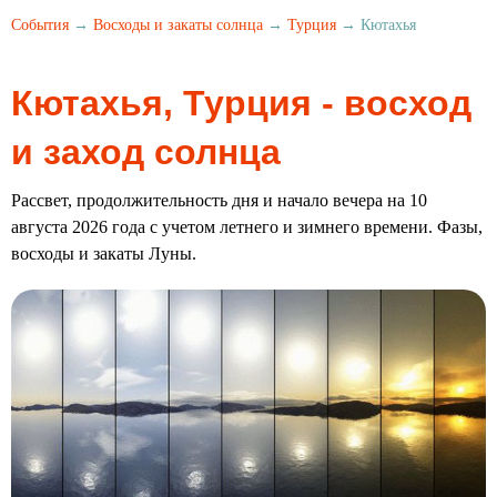
События
→
Восходы и закаты солнца
→
Турция
→ Кютахья
Кютахья, Турция - восход
и заход солнца
Рассвет, продолжительность дня и начало вечера на 10
августа 2026 года с учетом летнего и зимнего времени. Фазы,
восходы и закаты Луны.