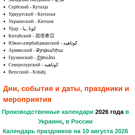
Сербский - Кутахја
Удмуртский - Кютахья
Украинский - Кютахя
Урду - کوتاہیا
Китайский - 屈塔希亞
Южно-азербайджанский - کوتاهیه
Армянский - Քյոթահիա
Грузинский - ქუთაჰია
Северолурский - کوتاهیه
Вепсский - Kütahj
Дни, события и даты, праздники и
мероприятия
Производственные календари
2026 года
в
Украине
,
в России
Календарь праздников
на 10 августа 2026