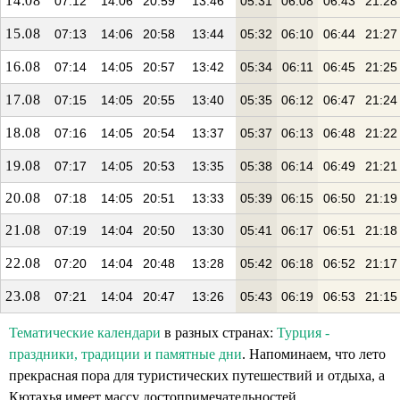
14.08
07:12
14:06
20:59
13:46
05:31
06:08
06:43
21:28
15.08
07:13
14:06
20:58
13:44
05:32
06:10
06:44
21:27
16.08
07:14
14:05
20:57
13:42
05:34
06:11
06:45
21:25
17.08
07:15
14:05
20:55
13:40
05:35
06:12
06:47
21:24
18.08
07:16
14:05
20:54
13:37
05:37
06:13
06:48
21:22
19.08
07:17
14:05
20:53
13:35
05:38
06:14
06:49
21:21
20.08
07:18
14:05
20:51
13:33
05:39
06:15
06:50
21:19
21.08
07:19
14:04
20:50
13:30
05:41
06:17
06:51
21:18
22.08
07:20
14:04
20:48
13:28
05:42
06:18
06:52
21:17
23.08
07:21
14:04
20:47
13:26
05:43
06:19
06:53
21:15
Тематические календари
в разных странах:
Турция -
праздники, традиции и памятные дни
. Напоминаем, что лето
прекрасная пора для туристических путешествий и отдыха, а
Кютахья имеет массу достопримечательностей.