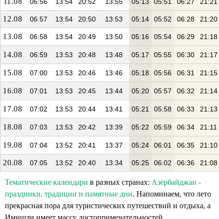
11.08
06:56
13:54
20:52
13:55
05:13
05:51
06:27
21:21
12.08
06:57
13:54
20:50
13:53
05:14
05:52
06:28
21:20
13.08
06:58
13:54
20:49
13:50
05:16
05:54
06:29
21:18
14.08
06:59
13:53
20:48
13:48
05:17
05:55
06:30
21:17
15.08
07:00
13:53
20:46
13:46
05:18
05:56
06:31
21:15
16.08
07:01
13:53
20:45
13:44
05:20
05:57
06:32
21:14
17.08
07:02
13:53
20:44
13:41
05:21
05:58
06:33
21:13
18.08
07:03
13:53
20:42
13:39
05:22
05:59
06:34
21:11
19.08
07:04
13:52
20:41
13:37
05:24
06:01
06:35
21:10
20.08
07:05
13:52
20:40
13:34
05:25
06:02
06:36
21:08
Тематические календари
в разных странах:
Азербайджан -
праздники, традиции и памятные дни
. Напоминаем, что лето
прекрасная пора для туристических путешествий и отдыха, а
Имишли имеет массу достопримечательностей.