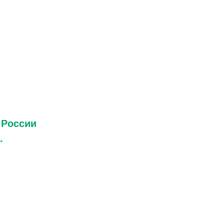
 России
→