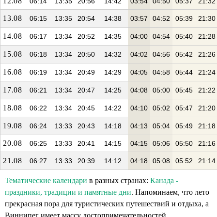
12.08
06:14
13:35
20:56
14:42
03:54
04:50
05:37
21:32
13.08
06:15
13:35
20:54
14:38
03:57
04:52
05:39
21:30
14.08
06:17
13:34
20:52
14:35
04:00
04:54
05:40
21:28
15.08
06:18
13:34
20:50
14:32
04:02
04:56
05:42
21:26
16.08
06:19
13:34
20:49
14:29
04:05
04:58
05:44
21:24
17.08
06:21
13:34
20:47
14:25
04:08
05:00
05:45
21:22
18.08
06:22
13:34
20:45
14:22
04:10
05:02
05:47
21:20
19.08
06:24
13:33
20:43
14:18
04:13
05:04
05:49
21:18
20.08
06:25
13:33
20:41
14:15
04:15
05:06
05:50
21:16
21.08
06:27
13:33
20:39
14:12
04:18
05:08
05:52
21:14
Тематические календари
в разных странах:
Канада -
праздники, традиции и памятные дни
. Напоминаем, что лето
прекрасная пора для туристических путешествий и отдыха, а
Виннипег имеет массу достопримечательностей.