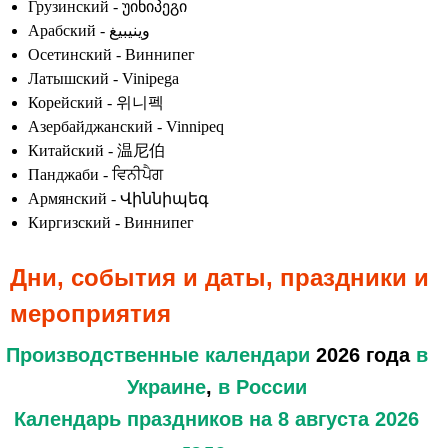
Грузинский - უინიპეგი
Арабский - وينيبيغ
Осетинский - Виннипег
Латышский - Vinipega
Корейский - 위니펙
Азербайджанский - Vinnipeq
Китайский - 温尼伯
Панджаби - ਵਿਨੀਪੈਗ
Армянский - Վիննիպեգ
Киргизский - Виннипег
Дни, события и даты, праздники и
мероприятия
Производственные календари
2026 года
в
Украине
,
в России
Календарь праздников
на 8 августа 2026