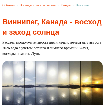
События
→
Восходы и закаты солнца
→
Канада
→ Виннипег
Виннипег, Канада - восход
и заход солнца
Рассвет, продолжительность дня и начало вечера на 8 августа
2026 года с учетом летнего и зимнего времени. Фазы,
восходы и закаты Луны.