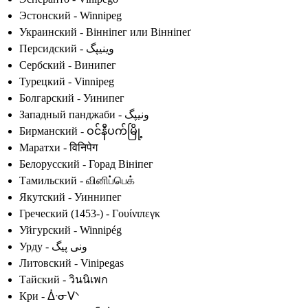
Эстонский - Winnipeg
Украинский - Вінніпег или Вінніпеґ
Персидский - وینیپگ
Сербский - Винипег
Турецкий - Vinnipeg
Болгарский - Уинипег
Западный панджаби - ونیپگ
Бирманский - ဝင်နီပက်မြို့
Маратхи - विनिपेग
Белорусский - Горад Вініпег
Тамильский - வினிப்பெக்
Якутский - Уиннипег
Греческий (1453-) - Γουίνιπεγκ
Уйгурский - Winnipég
Урду - ونی پیگ
Литовский - Vinipegas
Тайский - วินนิเพก
Кри - ᐄᐧᓂᐯᐠ