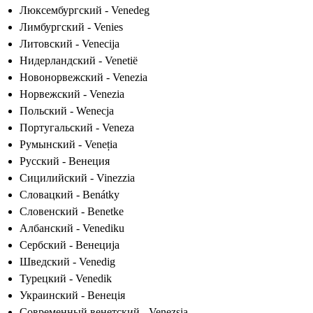
Люксембургский - Venedeg
Лимбургский - Venies
Литовский - Venecija
Нидерландский - Venetië
Новонорвежский - Venezia
Норвежский - Venezia
Польский - Wenecja
Португальский - Veneza
Румынский - Veneția
Русский - Венеция
Сицилийский - Vinezzia
Словацкий - Benátky
Словенский - Benetke
Албанский - Venediku
Сербский - Венеција
Шведский - Venedig
Турецкий - Venedik
Украинский - Венеція
Современный венетский - Venezsia