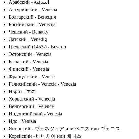
Арабский - البندقية
Астурийский - Venecia
Болгарский - Венеция
Боснийский - Venecija
Чешский - Benátky
Датский - Venedig
Греческий (1453-) - Βενετία
Эстонский - Venezia
Баскский - Venezia
Финский - Venetsia
Французский - Venise
Галисийский - Venecia - Venezia
Иврит - ונציה
Хорватский - Venecija
Венгерский - Velence
Индонезийский - Venesia
Идо - Venizia
Японский - ヴェネツィア или ベニス или ヴェニス
Корейский - 베네치아 или 베니스