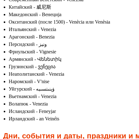
Китайский - 威尼斯
Македонский - Венеција
Окситанский (после 1500) - Venècia или Venèsia
Итальянский - Venezia
Арагонский - Benezia
Персидский - ونیز
Фриульский - Vignesie
Армянский - Վենետիկ
Грузинский - ვენეცია
Неаполитанский - Venezia
Наромский - V'nise
Уйгурский - ۋېنىتسىيە
Вьетнамский - Venezia
Волапюк - Venezia
Исландский - Feneyjar
Ирландский - an Veinéis
Дни, события и даты, праздники и