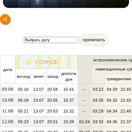
применить
астрономические с
СОЛНЦЕ
навигационные су
дата
долгота
восход
зенит
заход
гражданские
дня
09.08
05:16
13:07
20:58
15:41
--
03:22
04:29
21:45
10.08
05:18
13:07
20:56
15:37
--
03:25
04:32
21:42
11.08
05:21
13:07
20:53
15:32
--
03:29
04:34
21:40
12.08
05:23
13:07
20:51
15:28
01:24
03:32
04:36
21:37