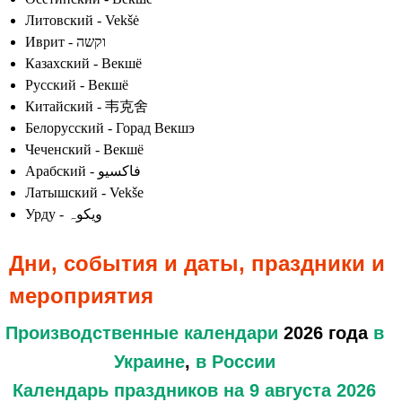
Литовский - Vekšė
Иврит - וקשה
Казахский - Векшё
Русский - Векшё
Китайский - 韦克舍
Белорусский - Горад Векшэ
Чеченский - Векшё
Арабский - فاكسيو
Латышский - Vekše
Урду - ویکوہ
Дни, события и даты, праздники и
мероприятия
Производственные календари
2026 года
в
Украине
,
в России
Календарь праздников
на 9 августа 2026