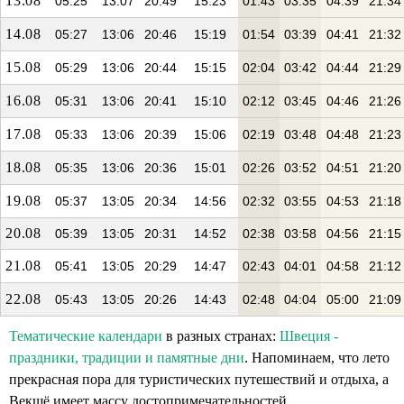
13.08
05:25
13:07
20:49
15:23
01:43
03:35
04:39
21:34
14.08
05:27
13:06
20:46
15:19
01:54
03:39
04:41
21:32
15.08
05:29
13:06
20:44
15:15
02:04
03:42
04:44
21:29
16.08
05:31
13:06
20:41
15:10
02:12
03:45
04:46
21:26
17.08
05:33
13:06
20:39
15:06
02:19
03:48
04:48
21:23
18.08
05:35
13:06
20:36
15:01
02:26
03:52
04:51
21:20
19.08
05:37
13:05
20:34
14:56
02:32
03:55
04:53
21:18
20.08
05:39
13:05
20:31
14:52
02:38
03:58
04:56
21:15
21.08
05:41
13:05
20:29
14:47
02:43
04:01
04:58
21:12
22.08
05:43
13:05
20:26
14:43
02:48
04:04
05:00
21:09
Тематические календари
в разных странах:
Швеция -
праздники, традиции и памятные дни
. Напоминаем, что лето
прекрасная пора для туристических путешествий и отдыха, а
Векшё имеет массу достопримечательностей.