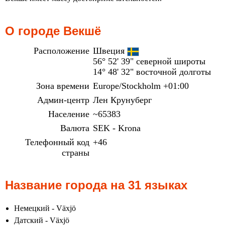
О городе Векшё
Расположение
Швеция
56° 52' 39" северной широты
14° 48' 32" восточной долготы
Зона времени
Europe/Stockholm +01:00
Админ-центр
Лен Крунуберг
Население
~65383
Валюта
SEK - Krona
Телефонный код
+46
страны
Название города на 31 языках
Немецкий - Växjö
Датский - Växjö