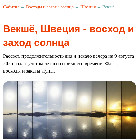
События
→
Восходы и закаты солнца
→
Швеция
→ Векшё
Векшё, Швеция - восход и
заход солнца
Рассвет, продолжительность дня и начало вечера на 9 августа
2026 года с учетом летнего и зимнего времени. Фазы,
восходы и закаты Луны.