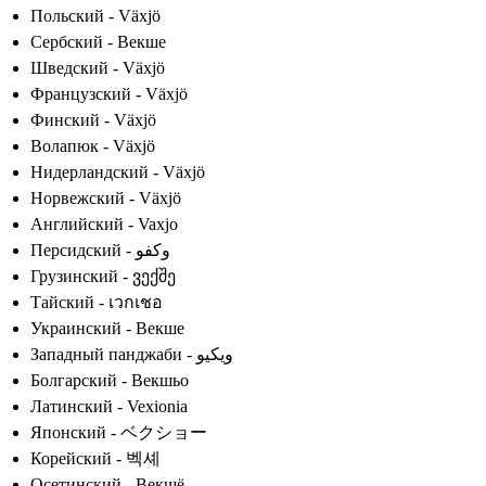
Польский - Växjö
Сербский - Векше
Шведский - Växjö
Французский - Växjö
Финский - Växjö
Волапюк - Växjö
Нидерландский - Växjö
Норвежский - Växjö
Английский - Vaxjo
Персидский - وکفو
Грузинский - ვექშე
Тайский - เวกเชอ
Украинский - Векше
Западный панджаби - ویکیو
Болгарский - Векшьо
Латинский - Vexionia
Японский - ベクショー
Корейский - 벡셰
Осетинский - Векшё