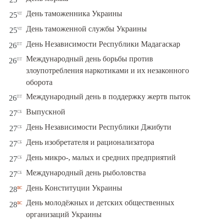
чт
День таможенника Украины
25
чт
День таможенной службы Украины
25
пт
День Независимости Республики Мадагаскар
26
Международный день борьбы против
пт
26
злоупотребления наркотиками и их незаконного
оборота
пт
Международный день в поддержку жертв пыток
26
сб
Выпускной
27
сб
День Независимости Республики Джибути
27
сб
День изобретателя и рационализатора
27
сб
День микро-, малых и средних предприятий
27
сб
Международный день рыболовства
27
вс
День Конституции Украины
28
День молодёжных и детских общественных
вс
28
организаций Украины