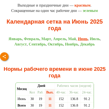
Выходные и праздничные дни —
красным
.
Cокращенные на один час рабочие дни —
зеленым
Календарная сетка на Июнь 2025
года
Январь
,
Февраль
,
Март
,
Апрель
,
Май
,
Июнь
,
Июль
,
Август
,
Сентябрь
,
Октябрь
,
Ноябрь
,
Декабрь
Нормы рабочего времени в июне 2025
года
Дней
Рабочих часов (неделя)
Месяц
Кол
Раб.
Вых.
40-час.
36-час.
24-час.
Июнь
30
19
11
152
136.8
91.2
Всего
30
19
11
152
136.8
91.2