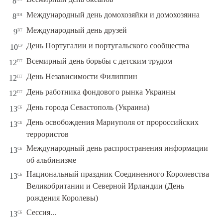
8
пн
Международный день домохозяйки и домохозяина
8
вт
Международный день друзей
9
ср
День Португалии и португальского сообщества
10
пт
Всемирный день борьбы с детским трудом
12
пт
День Независимости Филиппин
12
пт
День работника фондового рынка Украины
12
сб
День города Севастополь (Украина)
13
День освобождения Мариуполя от пророссийских
сб
13
террористов
Международный день распространения информации
сб
13
об альбинизме
Национальный праздник Соединенного Королевства
сб
13
Великобритании и Северной Ирландии (День
рождения Королевы)
сб
Сессия...
13