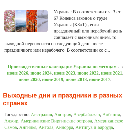
Украина: В соответствии с ч. 3 ст.
67 Кодекса законов о труде
Украины (КЗоТ) , если
праздничный или нерабочий день
совпадает с выходным днем, то
выходной переносится на следующий день после
праздничного или нерабочего. В соответствии со с...
Производственные календари
:
Украина по месяцам
- в
июне 2026
,
июне 2024
,
июне 2023
,
июне 2022
,
июне 2021
,
июне 2020
,
июне 2019
,
июне 2018
,
июне 2017
.
Выходные дни и праздники в разных
странах
Государство:
Австралия
,
Австрия
,
Азербайджан
,
Албания
,
Алжир
,
Американские Виргинские острова
,
Американское
Самоа
,
Ангилья
,
Ангола
,
Андорра
,
Антигуа и Барбуда
,