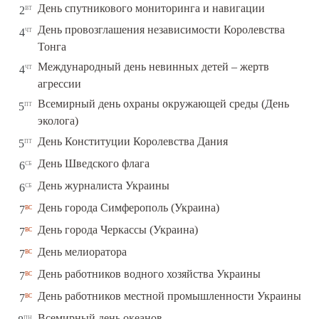
вт
День спутникового мониторинга и навигации
2
День провозглашения независимости Королевства
чт
4
Тонга
Международный день невинных детей – жертв
чт
4
агрессии
Всемирный день охраны окружающей среды (День
пт
5
эколога)
пт
День Конституции Королевства Дания
5
сб
День Шведского флага
6
сб
День журналиста Украины
6
вс
День города Симферополь (Украина)
7
вс
День города Черкассы (Украина)
7
вс
День мелиоратора
7
вс
День работников водного хозяйства Украины
7
вс
День работников местной промышленности Украины
7
пн
Всемирный день океанов