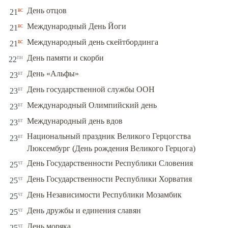
вс
День отцов
21
вс
Международный День Йоги
21
вс
Международный день скейтбординга
21
пн
День памяти и скорби
22
вт
День «Альфы»
23
вт
День государственной службы ООН
23
вт
Международный Олимпийский день
23
вт
Международный день вдов
23
Национальный праздник Великого Герцогства
вт
23
Люксембург (День рождения Великого Герцога)
чт
День Государственности Республики Словения
25
чт
День Государственности Республики Хорватия
25
чт
День Независимости Республики Мозамбик
25
чт
День дружбы и единения славян
25
чт
День моряка
25