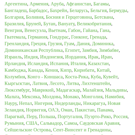
Аргентина
,
Армения
,
Аруба
,
Афганистан
,
Багамы
,
Бангладеш
,
Барбадос
,
Бахрейн
,
Беларусь
,
Бельгия
,
Бермуды
,
Болгария
,
Боливия
,
Босния и Герцеговина
,
Ботсвана
,
Бразилия
,
Бруней
,
Бутан
,
Вануату
,
Великобритания
,
Венгрия
,
Венесуэла
,
Вьетнам
,
Габон
,
Гайана
,
Гана
,
Гватемала
,
Германия
,
Гондурас
,
Гонконг
,
Гренада
,
Гренландия
,
Греция
,
Грузия
,
Гуам
,
Дания
,
Доминика
,
Доминиканская Республика
,
Египет
,
Замбия
,
Зимбабве
,
Израиль
,
Индия
,
Индонезия
,
Иордания
,
Ирак
,
Иран
,
Ирландия
,
Исландия
,
Испания
,
Италия
,
Казахстан
,
Камбоджа
,
Канада
,
Кения
,
Кипр
,
Кирибати
,
Китай
,
Колумбия
,
Конго - Киншаса
,
Коста-Рика
,
Куба
,
Кувейт
,
Кыргызстан
,
Латвия
,
Лесото
,
Литва
,
Лихтенштейн
,
Люксембург
,
Маврикий
,
Мадагаскар
,
Малайзия
,
Мальдивы
,
Мальта
,
Мексика
,
Молдова
,
Монако
,
Монголия
,
Намибия
,
Науру
,
Непал
,
Нигерия
,
Нидерланды
,
Никарагуа
,
Новая
Зеландия
,
Норвегия
,
ОАЭ
,
Оман
,
Пакистан
,
Панама
,
Парагвай
,
Перу
,
Польша
,
Португалия
,
Пуэрто-Рико
,
Россия
,
Румыния
,
США
,
Сальвадор
,
Самоа
,
Саудовская Аравия
,
Сейшельские Острова
,
Сент-Винсент и Гренадины
,