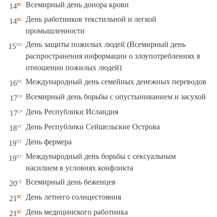
вс
Всемирный день донора крови
14
День работников текстильной и легкой
вс
14
промышленности
День защиты пожилых людей (Всемирный день
пн
15
распространения информации о злоупотреблениях в
отношении пожилых людей)
вт
Международный день семейных денежных переводов
16
ср
Всемирный день борьбы с опустыниванием и засухой
17
ср
День Республики Исландия
17
чт
День Республики Сейшельские Острова
18
пт
День фермера
19
Международный день борьбы с сексуальным
пт
19
насилием в условиях конфликта
сб
Всемирный день беженцев
20
вс
День летнего солнцестояния
21
вс
День медицинского работника
21