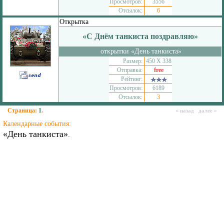
Просмотров:
3556
Отсылок:
6
Открытка
«С Днём танкиста поздравляю»
открытки «День танкиста»
Размер:
450 Х 338
Отправка:
free
Рейтинг:
Просмотров:
6189
Отсылок:
3
Страница:
1
.
« назад далее »
Календарные события:
«День танкиста»
.