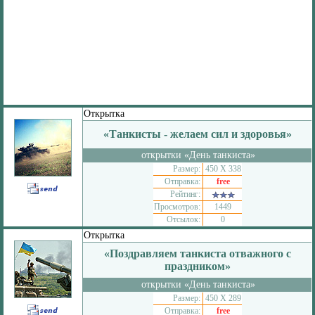
Открытка
«Танкисты - желаем сил и здоровья»
открытки «День танкиста»
Размер:
450 Х 338
Отправка:
free
Рейтинг:
Просмотров:
1449
Отсылок:
0
Открытка
«Поздравляем танкиста отважного с
праздником»
открытки «День танкиста»
Размер:
450 Х 289
Отправка:
free