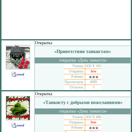
Открытка
«Приветствия танкистам»
открытки «День танкиста»
Размер:
450 Х 393
Отправка:
free
Рейтинг:
Просмотров:
4089
Отсылок:
3
Открытка
«Танкисту с добрыми пожеланиями»
открытки «День танкиста»
Размер:
450 Х 400
Отправка:
free
Рейтинг: