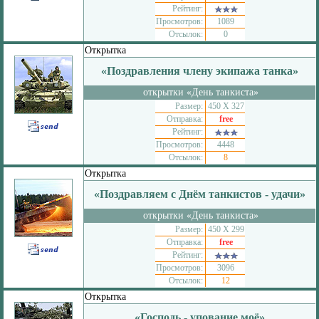
Рейтинг:
Просмотров:
1089
Отсылок:
0
Открытка
«Поздравления члену экипажа танка»
открытки «День танкиста»
Размер:
450 Х 327
Отправка:
free
Рейтинг:
Просмотров:
4448
Отсылок:
8
Открытка
«Поздравляем с Днём танкистов - удачи»
открытки «День танкиста»
Размер:
450 Х 299
Отправка:
free
Рейтинг:
Просмотров:
3096
Отсылок:
12
Открытка
«Господь - упование моё»