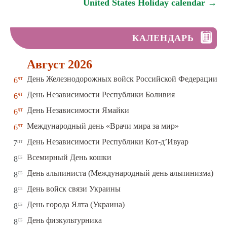
United States Holiday calendar →
КАЛЕНДАРЬ
Август 2026
чт
День Железнодорожных войск Российской Федерации
6
чт
День Независимости Республики Боливия
6
чт
День Независимости Ямайки
6
чт
Международный день «Врачи мира за мир»
6
пт
День Независимости Республики Кот-д’Ивуар
7
сб
Всемирный День кошки
8
сб
День альпиниста (Международный день альпинизма)
8
сб
День войск связи Украины
8
сб
День города Ялта (Украина)
8
сб
День физкультурника
8