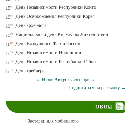
сб
День Независимости Республики Конго
15
сб
День Освобождения Республики Корея
15
сб
День археолога
15
сб
Национальный день Княжества Лихтенштейн
15
вс
День Воздушного Флота России
16
пн
День Независимости Индонезии
17
пн
День Независимости Республики Габон
17
пн
День трейдера
17
←
Июль
Август
Сентябрь
→
Подписаться на рассылку
→
ОБОИ
Заставки для мобильного