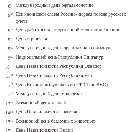
сб
Международный день офтальмологии
8
День воинской славы России - первая победа русского
вс
9
флота
вс
День работников ветеринарной медицины Украины
9
вс
День строителя
9
вс
Международный день коренных народов мира
9
вс
Национальный день Республики Сингапур
9
пн
День Независимости Республики Эквадор
10
вт
День Независимости Республики Чад
11
ср
День Военно-воздушных сил РФ (День ВВС)
12
ср
Международный день молодежи
12
чт
Всемирный день левшей
13
пт
День Независимости Пакистана
14
сб
Всемирный день бездомных животных
15
сб
День Независимости Индии
15