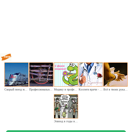
Скорый поезд мчится быстро
Профессиональный праздник начинается утром
Медику в профессиональный праздник
Коллеги врачи - сегодня наш праздник
Всё в твоих руках пусть получится
Эпизод в годы войны (шуточное)