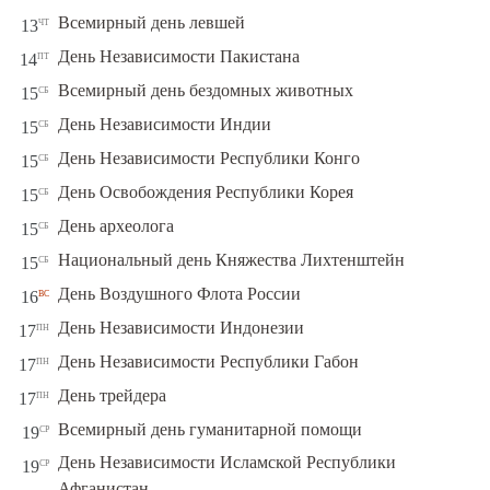
чт
Всемирный день левшей
13
пт
День Независимости Пакистана
14
сб
Всемирный день бездомных животных
15
сб
День Независимости Индии
15
сб
День Независимости Республики Конго
15
сб
День Освобождения Республики Корея
15
сб
День археолога
15
сб
Национальный день Княжества Лихтенштейн
15
вс
День Воздушного Флота России
16
пн
День Независимости Индонезии
17
пн
День Независимости Республики Габон
17
пн
День трейдера
17
ср
Всемирный день гуманитарной помощи
19
День Независимости Исламской Республики
ср
19
Афганистан