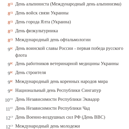
сб
День альпиниста (Международный день альпинизма)
8
сб
День войск связи Украины
8
сб
День города Ялта (Украина)
8
сб
День физкультурника
8
сб
Международный день офтальмологии
8
День воинской славы России - первая победа русского
вс
9
флота
вс
День работников ветеринарной медицины Украины
9
вс
День строителя
9
вс
Международный день коренных народов мира
9
вс
Национальный день Республики Сингапур
9
пн
День Независимости Республики Эквадор
10
вт
День Независимости Республики Чад
11
ср
День Военно-воздушных сил РФ (День ВВС)
12
ср
Международный день молодежи
12