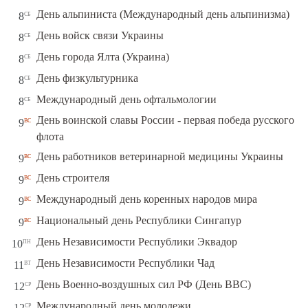
сб
День альпиниста (Международный день альпинизма)
8
сб
День войск связи Украины
8
сб
День города Ялта (Украина)
8
сб
День физкультурника
8
сб
Международный день офтальмологии
8
День воинской славы России - первая победа русского
вс
9
флота
вс
День работников ветеринарной медицины Украины
9
вс
День строителя
9
вс
Международный день коренных народов мира
9
вс
Национальный день Республики Сингапур
9
пн
День Независимости Республики Эквадор
10
вт
День Независимости Республики Чад
11
ср
День Военно-воздушных сил РФ (День ВВС)
12
ср
Международный день молодежи
12