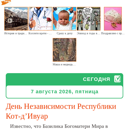
История и традиции железнодорожного транспорта
Коллеги врачи - сегодня наш праздник
Сразу к делу
Эпизод в годы войны (шуточное)
Поздравляю с праздником судьбы!
Маша и медведь. (изд. Советский художник 1955г. Избушка в лесу)
СЕГОДНЯ
7 августа 2026, пятница
День Независимости Республики
Кот-д’Ивуар
Известно, что Базилика Богоматери Мира в