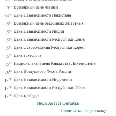
чт
Всемирный день левшей
13
пт
День Независимости Пакистана
14
сб
Всемирный день бездомных животных
15
сб
День Независимости Индии
15
сб
День Независимости Республики Конго
15
сб
День Освобождения Республики Корея
15
сб
День археолога
15
сб
Национальный день Княжества Лихтенштейн
15
вс
День Воздушного Флота России
16
пн
День Независимости Индонезии
17
пн
День Независимости Республики Габон
17
пн
День трейдера
17
←
Июль
Август
Сентябрь
→
Подписаться на рассылку
→