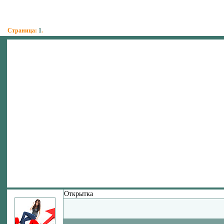
Страница:
1
.
Открытка