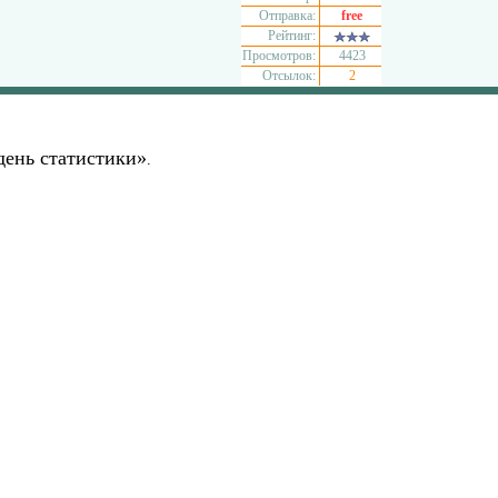
Отправка:
free
Рейтинг:
Просмотров:
4423
Отсылок:
2
ень статистики»
.