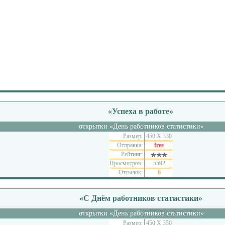
«Успеха в работе»
открытки «День работников статистики»
Размер:
450 Х 330
Отправка:
free
Рейтинг:
Просмотров:
5592
Отсылок:
6
«С Днём работников статистики»
открытки «День работников статистики»
Размер:
450 Х 350