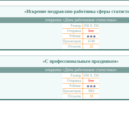
«Искренне поздравляю работника сферы статист
открытки «День работников статистики»
Размер:
450 Х 350
Отправка:
free
Рейтинг:
Просмотров:
4749
Отсылок:
22
«С профессиональным праздником»
открытки «День работников статистики»
Размер:
450 Х 350
Отправка:
free
Рейтинг:
Просмотров:
3961
Отсылок:
10