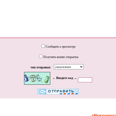
Сообщить о просмотре
Получить копию открытки
тип отправки:
← Введите код →
«Международ