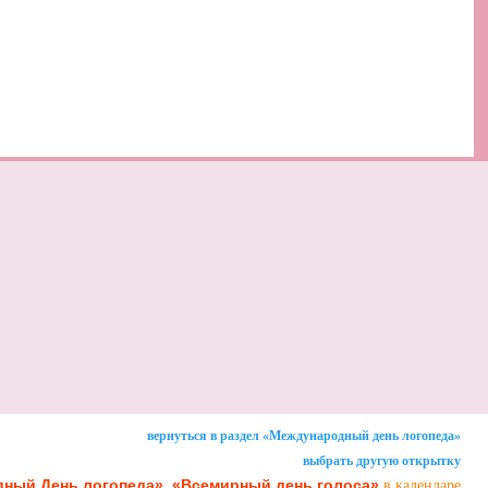
вернуться в раздел «Международный день логопеда»
выбрать другую открытку
,
ный День логопеда»
«Всемирный день голоса»
в календаре