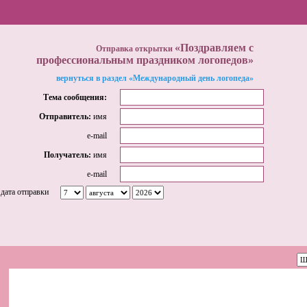
«Поздравляем с
Отправка открытки
профессиональным праздником логопедов»
вернуться в раздел «Международный день логопеда»
Тема сообщения:
Отправитель:
имя
e-mail
Получатель:
имя
e-mail
дата отправки