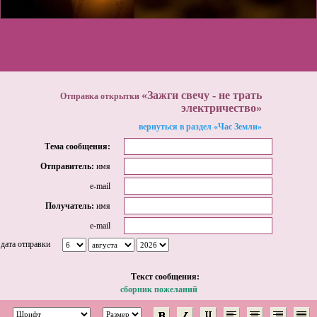
«Зажги свечу - не трать
Отправка открытки
электричество»
вернуться в раздел «Час Земли»
Тема сообщения:
Отправитель:
имя
e-mail
Получатель:
имя
e-mail
дата отправки
Tекст сообщения:
сборник пожеланий