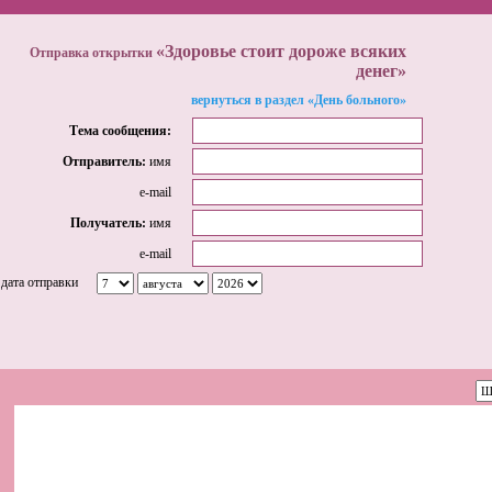
«Здоровье стоит дороже всяких
Отправка открытки
денег»
вернуться в раздел «День больного»
Тема сообщения:
Отправитель:
имя
e-mail
Получатель:
имя
e-mail
дата отправки