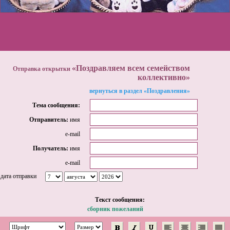
«Поздравляем всем семейством
Отправка открытки
коллективно»
вернуться в раздел «Поздравления»
Тема сообщения:
Отправитель:
имя
e-mail
Получатель:
имя
e-mail
дата отправки
Tекст сообщения:
сборник пожеланий