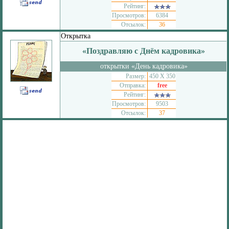
Рейтинг:
Просмотров:
6384
Отсылок:
36
Открытка
«Поздравляю с Днём кадровика»
открытки «День кадровика»
Размер:
450 Х 350
Отправка:
free
Рейтинг:
Просмотров:
9503
Отсылок:
37