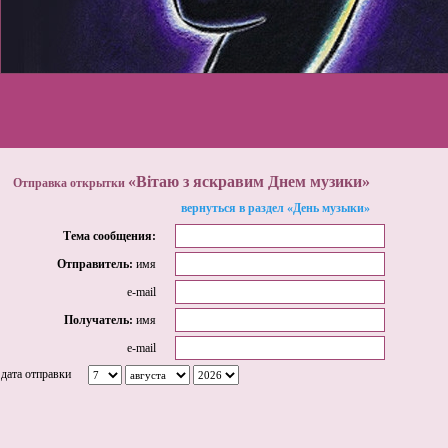
«Вітаю з яскравим Днем музики»
Отправка открытки
вернуться в раздел «День музыки»
Тема сообщения:
Отправитель:
имя
e-mail
Получатель:
имя
e-mail
дата отправки