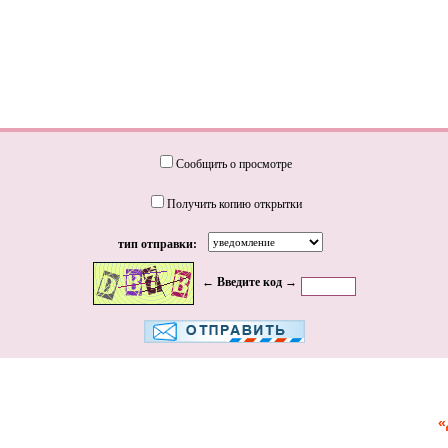
Сообщить о просмотре
Получить копию открытки
тип отправки:
← Введите код →
«