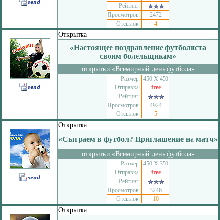
Рейтинг:
Просмотров:
2472
Отсылок:
4
Открытка
«Настоящее поздравление футболиста
своим болельщикам»
открытки «Всемирный день футбола»
Размер:
450 Х 450
Отправка:
free
Рейтинг:
Просмотров:
4924
Отсылок:
5
Открытка
«Сыграем в футбол? Приглашение на матч»
открытки «Всемирный день футбола»
Размер:
450 Х 350
Отправка:
free
Рейтинг:
Просмотров:
3246
Отсылок:
10
Открытка