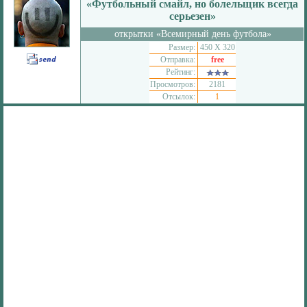
«Футбольный смайл, но болельщик всегда
серьезен»
открытки «Всемирный день футбола»
Размер:
450 Х 320
Отправка:
free
Рейтинг:
Просмотров:
2181
Отсылок:
1