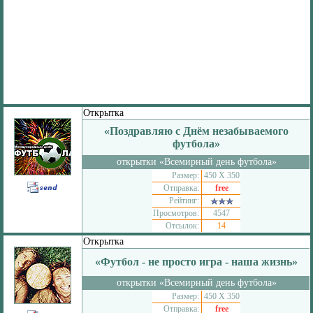
Открытка
«Поздравляю с Днём незабываемого
футбола»
открытки «Всемирный день футбола»
Размер:
450 Х 350
Отправка:
free
Рейтинг:
Просмотров:
4547
Отсылок:
14
Открытка
«Футбол - не просто игра - наша жизнь»
открытки «Всемирный день футбола»
Размер:
450 Х 350
Отправка:
free