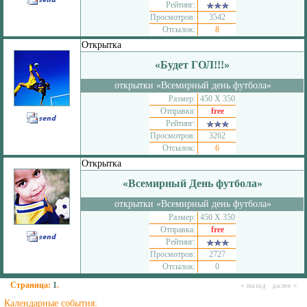
Рейтинг:
Просмотров:
3542
Отсылок:
8
Открытка
«Будет ГОЛ!!!»
открытки «Всемирный день футбола»
Размер:
450 Х 350
Отправка:
free
Рейтинг:
Просмотров:
3262
Отсылок:
6
Открытка
«Всемирный День футбола»
открытки «Всемирный день футбола»
Размер:
450 Х 350
Отправка:
free
Рейтинг:
Просмотров:
2727
Отсылок:
0
Страница:
1
.
« назад далее »
Календарные события: