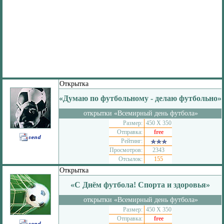
Открытка
«Думаю по футбольному - делаю футбольно»
открытки «Всемирный день футбола»
Размер:
450 Х 350
Отправка:
free
Рейтинг:
Просмотров:
2343
Отсылок:
155
Открытка
«С Днём футбола! Спорта и здоровья»
открытки «Всемирный день футбола»
Размер:
450 Х 350
Отправка:
free